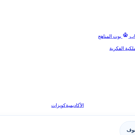
اب
بوت المناهج
لكية الفكرية
الأكاديمية
كويزات
فوف