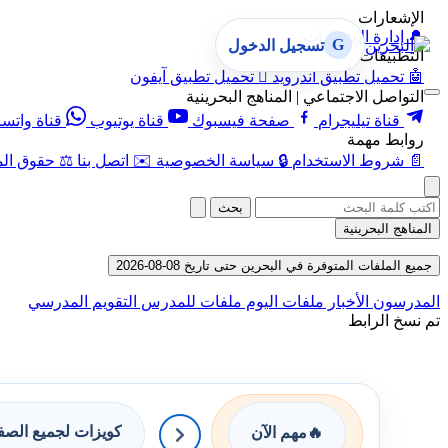
الإشعارات
🔔
إدارة الإشعارات
G
تسجيل الدخول
التطبيقات
🤖
تحميل تطبيق أندرويد

تحميل تطبيق آيفون
التواصل الاجتماعي | المناهج البحرينية
قناة تيليجرام
صفحة فيسبوك
قناة يوتيوب
قناة واتس
روابط مهمة
📄
شروط الاستخدام
🔒
سياسة الخصوصية
✉️
اتصل بنا
⚖️
حقوق الم
بحث
المناهج البحرينية
جميع الملفات المتوفرة في البحرين حتى تاريخ 08-08-2026
المدرسون
الأخبار
ملفات اليوم
ملفات للمدرس
التقويم المدرسي
تم نسخ الرابط
كويزات لجميع الص
🔥
مهم الآن