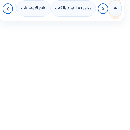
مجموعة التبرع بالكتب
نتائج الامتحانات
كويزات 
🔥