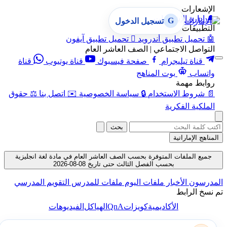
الإشعارات
🔔
إدارة الإشعارات
G
تسجيل الدخول
التطبيقات
🤖
تحميل تطبيق أندرويد

تحميل تطبيق آيفون
التواصل الاجتماعي | الصف العاشر العام
قناة تيليجرام
صفحة فيسبوك
قناة يوتيوب
قناة
واتساب
بوت المناهج
روابط مهمة
📄
شروط الاستخدام
🔒
سياسة الخصوصية
✉️
اتصل بنا
⚖️
حقوق
الملكية الفكرية
بحث
المناهج الإماراتية
جميع الملفات المتوفرة بحسب الصف العاشر العام في مادة لغة انجليزية
بحسب الفصل الثالث حتى تاريخ 08-08-2026
المدرسون
الأخبار
ملفات اليوم
ملفات للمدرس
التقويم المدرسي
تم نسخ الرابط
QnA
الأكاديمية
كويزات
الهياكل
الفيديوهات