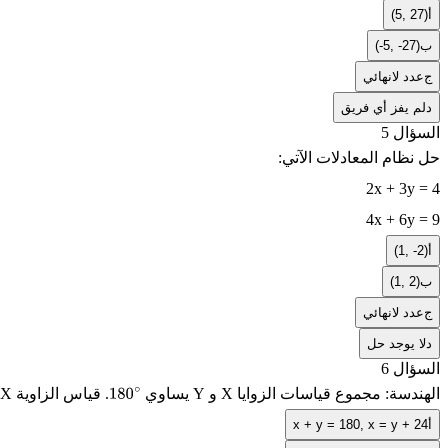
أ
(5, 27)
ب
(-5, -27)
ج
عدد لانهائي
د
لم يفز أي فريق
السؤال 5
حل نظام المعادلات الآتي:
2x + 3y = 4
4x + 6y = 9
أ
(1, -2)
ب
(1, 2)
ج
عدد لانهائي
د
لا يوجد حل
السؤال 6
الهندسة: مجموع قياسات الزوايا
X
و
Y
يساوي
. قياس الزاوية
X
180
أ
x + y = 180, x = y + 24
∘