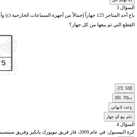
السؤال 3
القطع التي تم بيعها من كل جهاز؟
أ
(72, 53)
ب
(50, 70)
ج
عدد لانهائي
د
لم يبع أي جهاز
السؤال 4
كرة البيسبول: في عام 2009، فاز فريق نيويورك يانكيز وفريق سينسيناتي ريدز معاً بإجمالي 32 بطولة. فاز يانكيز بالبطولة 5.4 أمثال المرات التي فاز فيها فريق ريدز. فما عدد البطولات التي فاز بها كل فريق؟