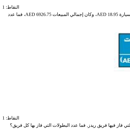
النقاط: 1
باع أحد المتاجر 125 جهازاً إجمالاً من أجهزة السماعات الخارجية (c) وأجهزة التسجيل (t). إذا كان سعر السماعة 104.95 AED وسعر مسجل السيارة 18.95 AED، وكان إجمالي المبيعات 6926.75 AED، فما عدد
النقاط: 1