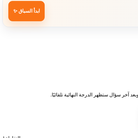
ابدأ السباق ✨
د آخر سؤال ستظهر الدرجة النهائية تلقائيًا.