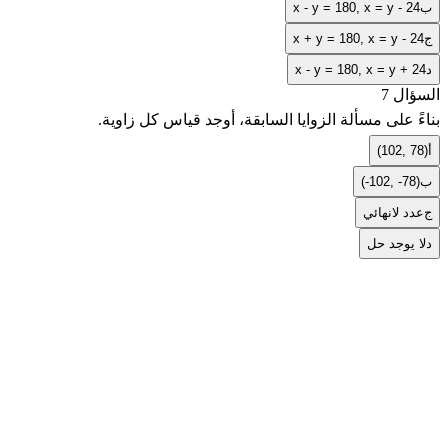
ب
x - y = 180, x = y - 24
ج
x + y = 180, x = y - 24
د
x - y = 180, x = y + 24
السؤال 7
بناءً على مسألة الزوايا السابقة، أوجد قياس كل زاوية.
أ
(102, 78)
ب
(-102, -78)
ج
عدد لانهائي
د
لا يوجد حل