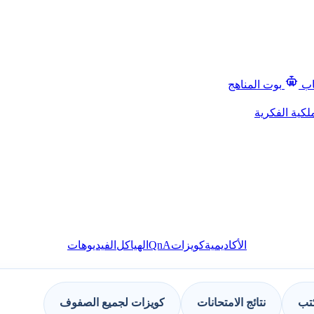
اب
بوت المناهج
لكية الفكرية
QnA
الأكاديمية
كويزات
الهياكل
الفيديوهات
كتب
نتائج الامتحانات
كويزات لجميع الصفوف