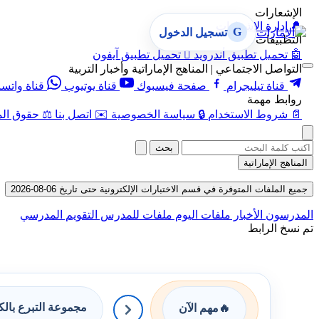
الإشعارات
🔔
إدارة الإشعارات
G
تسجيل الدخول
التطبيقات
🤖
تحميل تطبيق أندرويد

تحميل تطبيق آيفون
التواصل الاجتماعي | المناهج الإماراتية وأخبار التربية
قناة تيليجرام
صفحة فيسبوك
قناة يوتيوب
قناة واتس
روابط مهمة
📄
شروط الاستخدام
🔒
سياسة الخصوصية
✉️
اتصل بنا
⚖️
حقوق الم
بحث
المناهج الإماراتية
جميع الملفات المتوفرة في قسم الاختبارات الإلكترونية حتى تاريخ 06-08-2026
المدرسون
الأخبار
ملفات اليوم
ملفات للمدرس
التقويم المدرسي
تم نسخ الرابط
مجموعة التبرع بال
🔥
مهم الآن