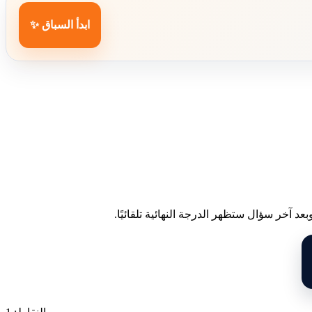
ابدأ السباق ✨
د آخر سؤال ستظهر الدرجة النهائية تلقائيًا.