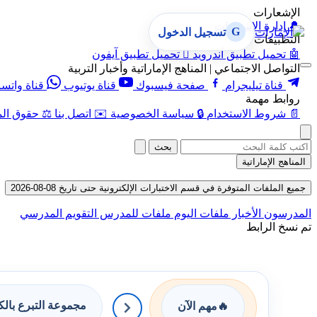
الإشعارات
🔔
إدارة الإشعارات
G
تسجيل الدخول
التطبيقات
🤖
تحميل تطبيق أندرويد

تحميل تطبيق آيفون
التواصل الاجتماعي | المناهج الإماراتية وأخبار التربية
قناة تيليجرام
صفحة فيسبوك
قناة يوتيوب
قناة واتس
روابط مهمة
📄
شروط الاستخدام
🔒
سياسة الخصوصية
✉️
اتصل بنا
⚖️
حقوق الم
بحث
المناهج الإماراتية
جميع الملفات المتوفرة في قسم الاختبارات الإلكترونية حتى تاريخ 08-08-2026
المدرسون
الأخبار
ملفات اليوم
ملفات للمدرس
التقويم المدرسي
تم نسخ الرابط
مجموعة التبرع بال
🔥
مهم الآن