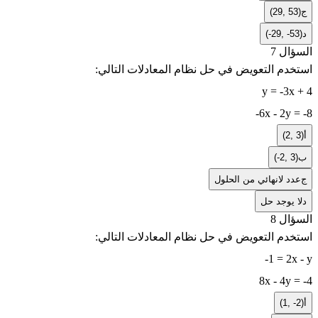
ج
(29, 53)
د
(-29, -53)
السؤال 7
استخدم التعويض في حل نظام المعادلات التالي:
y = -3x + 4
-6x - 2y = -8
أ
(2, 3)
ب
(-2, 3)
ج
عدد لانهائي من الحلول
د
لا يوجد حل
السؤال 8
استخدم التعويض في حل نظام المعادلات التالي:
-1 = 2x - y
8x - 4y = -4
أ
(1, -2)