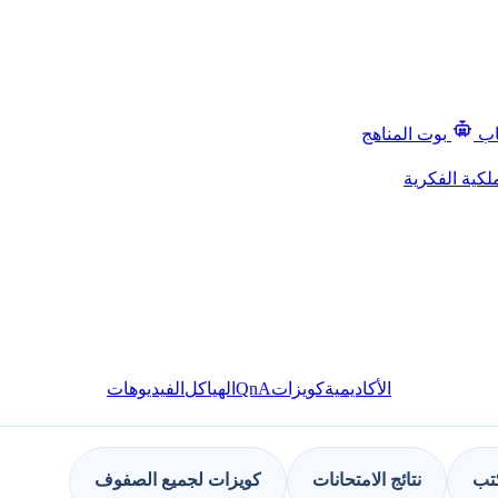
اب
بوت المناهج
لكية الفكرية
QnA
الأكاديمية
كويزات
الهياكل
الفيديوهات
كتب
نتائج الامتحانات
كويزات لجميع الصفوف