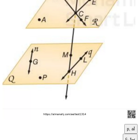
أ
p, a
ب
c, r