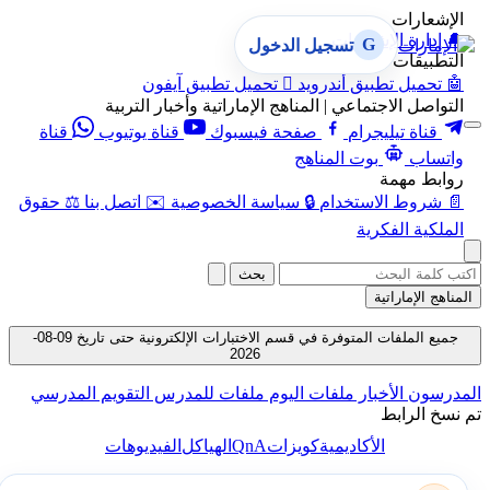
الإشعارات
🔔
إدارة الإشعارات
G
تسجيل الدخول
التطبيقات
🤖
تحميل تطبيق أندرويد

تحميل تطبيق آيفون
التواصل الاجتماعي | المناهج الإماراتية وأخبار التربية
قناة تيليجرام
صفحة فيسبوك
قناة يوتيوب
قناة
واتساب
بوت المناهج
روابط مهمة
📄
شروط الاستخدام
🔒
سياسة الخصوصية
✉️
اتصل بنا
⚖️
حقوق
الملكية الفكرية
بحث
المناهج الإماراتية
جميع الملفات المتوفرة في قسم الاختبارات الإلكترونية حتى تاريخ 09-08-
2026
المدرسون
الأخبار
ملفات اليوم
ملفات للمدرس
التقويم المدرسي
تم نسخ الرابط
QnA
الأكاديمية
كويزات
الهياكل
الفيديوهات