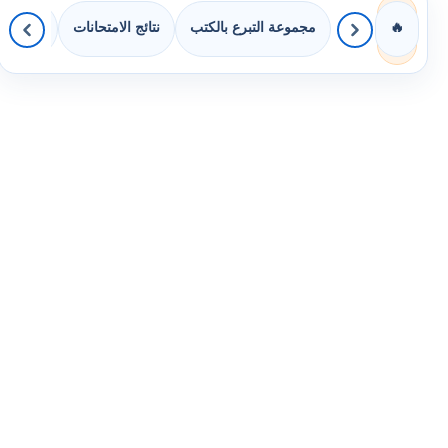
مجموعة التبرع بالكتب
نتائج الامتحانات
كويزات 
🔥