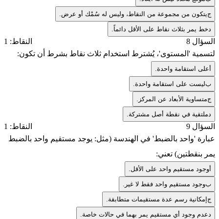
ج
يتكون من مجموعة من النقاط، وليس له سُمْك أو عرض.
د
خط يمر بثلاث نقاط على الأقل دائماً.
السؤال 8
النقاط: 1
لتسمية 'المستوى'، يُشترط استخدام ثلاث نقاط بشرط أن تكون:
أ
على استقامة واحدة.
ب
ليست على استقامة واحدة.
ج
متساوية الأبعاد عن المركز.
د
ملتقية في نقطة أصل مشتركة.
السؤال 9
النقاط: 1
عبارة 'واحد بالضبط' في الهندسة (مثل: يوجد مستقيم واحد بالضبط
يمر بنقطتين) تعني:
أ
وجود مستقيم واحد على الأقل.
ب
وجود مستقيم واحد فقط لا غير.
ج
إمكانية رسم عدة مستقيمات متطابقة.
د
عدم وجود أي مستقيم يمر بهما في حالات خاصة.