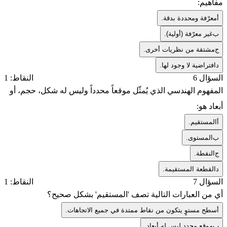
مفاهيم:
أ
معرّفة ومحددة بدقة.
ب
غير معرّفة (أولية).
ج
مشتقة من نظريات أخرى.
د
افتراضية لا وجود لها.
السؤال 6
النقاط: 1
المفهوم الهندسي الذي يُمثّل موقعاً محدداً وليس له شكل، حجم، أو
أبعاد هو:
أ
المستقيم.
ب
المستوى.
ج
النقطة.
د
القطعة المستقيمة.
السؤال 7
النقاط: 1
أي من العبارات التالية تصف 'المستقيم' بشكل صحيح؟
أ
سطح مستوٍ يتكون من نقاط ممتدة في جميع الاتجاهات.
ب
موقع محدد ليس له أبعاد.