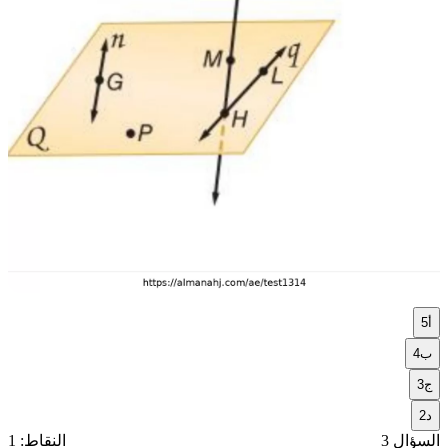
أ
5
ب
4
ج
3
د
2
السؤال 3
النقاط: 1