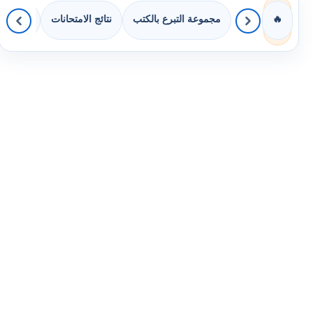
مجموعة التبرع بالكتب
نتائج الامتحانات
كويزات 
🔥