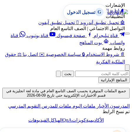
الإشعارات
🔔
إدارة الإشعارات
G
تسجيل الدخول
التطبيقات
🤖
تحميل تطبيق أندرويد

تحميل تطبيق آيفون
التواصل الاجتماعي | الصف التاسع العام
قناة تيليجرام
صفحة فيسبوك
قناة يوتيوب
قناة
واتساب
بوت المناهج
روابط مهمة
📄
شروط الاستخدام
🔒
سياسة الخصوصية
✉️
اتصل بنا
⚖️
حقوق
الملكية الفكرية
بحث
المناهج الإماراتية
جميع الملفات المتوفرة بحسب الصف التاسع العام في مادة لغة انجليزية في
قسم الاختبارات الإلكترونية حتى تاريخ 09-08-2026
المدرسون
الأخبار
ملفات اليوم
ملفات للمدرس
التقويم المدرسي
تم نسخ الرابط
QnA
الأكاديمية
كويزات
الهياكل
الفيديوهات