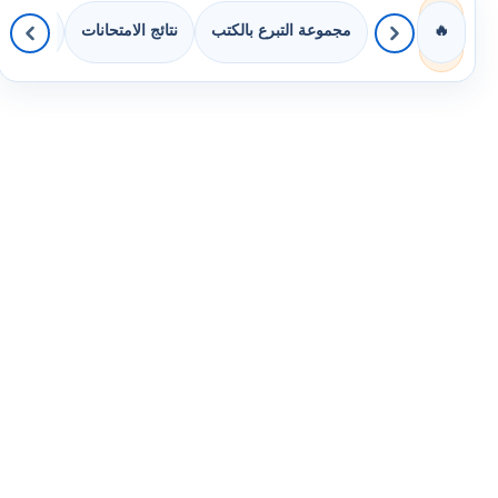
مجموعة التبرع بالكتب
نتائج الامتحانات
كويزات 
🔥