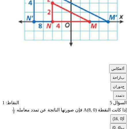
أ
انعكاس
ب
ازاحة
ج
دوران
د
تمدد
السؤال 5
النقاط: 1
إذا كانت النقطة
A(8, 0)
فإن صورتها الناتجة عن تمدد معامله
1
أ
(16, 0)
2
ب
(0, 4)