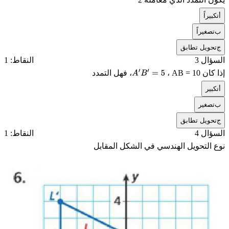
أ
تكبيراً
ب
تصغيراً
ج
تحويل تطابق
السؤال 3
النقاط: 1
إذا كان
AB = 10
،
، فهل التمدد
A
′
B
′
=
5
أ
تكبير
ب
تصغير
ج
تحويل تطابق
السؤال 4
النقاط: 1
نوع التحويل الهندسي في الشكل المقابل