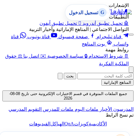
الإشعارات
🔔
إدارة الإشعارات
G
تسجيل الدخول
التطبيقات
🤖
تحميل تطبيق أندرويد

تحميل تطبيق آيفون
التواصل الاجتماعي | المناهج الإماراتية وأخبار التربية
قناة تيليجرام
صفحة فيسبوك
قناة يوتيوب
قناة
واتساب
بوت المناهج
روابط مهمة
📄
شروط الاستخدام
🔒
سياسة الخصوصية
✉️
اتصل بنا
⚖️
حقوق
الملكية الفكرية
بحث
المناهج الإماراتية
جميع الملفات المتوفرة في قسم الاختبارات الإلكترونية حتى تاريخ 08-08-
2026
المدرسون
الأخبار
ملفات اليوم
ملفات للمدرس
التقويم المدرسي
تم نسخ الرابط
QnA
الأكاديمية
كويزات
الهياكل
الفيديوهات