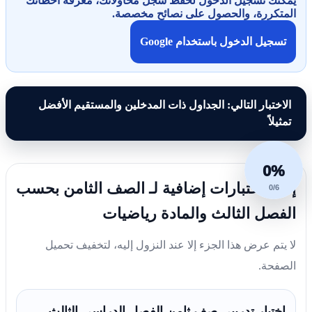
يمكنك تسجيل الدخول لحفظ سجل محاولاتك، معرفة أخطائك
المتكررة، والحصول على نصائح مخصصة.
تسجيل الدخول باستخدام Google
الاختبار التالي: الجداول ذات المدخلين والمستقيم الأفضل
تمثيلاً
0%
إليك اختبارات إضافية لـ الصف الثامن بحسب
0/6
الفصل الثالث والمادة رياضيات
لا يتم عرض هذا الجزء إلا عند النزول إليه، لتخفيف تحميل
الصفحة.
اختبار تدريبي صف ثامن الفصل الدراسي الثالث