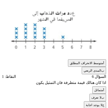
أ
متوسط الانحراف المطلق
ب
المدى الربعي
السؤال 6
النقاط: 1
اذا كان هنالك قيمة متطرفة فان التمثيل يكون
أ
متماثل
ب
لا نعرف
ج
لا يوجد اجابة