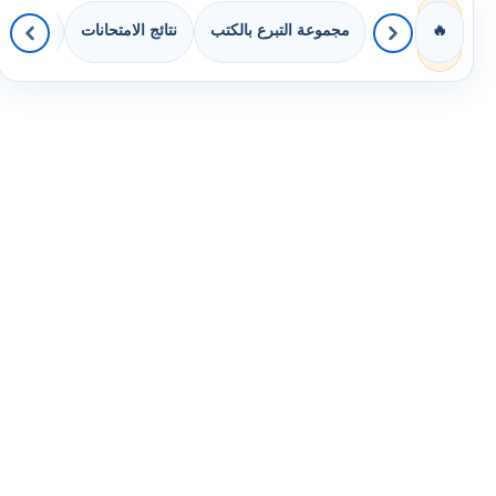
مجموعة التبرع بالكتب
نتائج الامتحانات
كويزات 
🔥