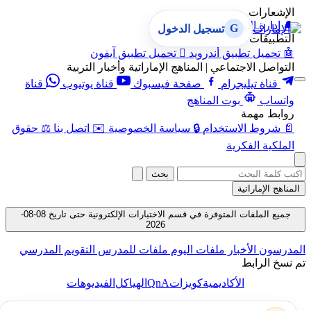
الإشعارات
🔔
إدارة الإشعارات
G
تسجيل الدخول
التطبيقات
🤖
تحميل تطبيق أندرويد

تحميل تطبيق آيفون
التواصل الاجتماعي | المناهج الإماراتية وأخبار التربية
قناة تيليجرام
صفحة فيسبوك
قناة يوتيوب
قناة
واتساب
بوت المناهج
روابط مهمة
📄
شروط الاستخدام
🔒
سياسة الخصوصية
✉️
اتصل بنا
⚖️
حقوق
الملكية الفكرية
بحث
المناهج الإماراتية
جميع الملفات المتوفرة في قسم الاختبارات الإلكترونية حتى تاريخ 08-08-
2026
المدرسون
الأخبار
ملفات اليوم
ملفات للمدرس
التقويم المدرسي
تم نسخ الرابط
QnA
الأكاديمية
كويزات
الهياكل
الفيديوهات