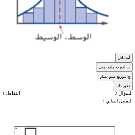
أ
متماثل
ب
التوزيع ملتو يمني
ج
التوزيع ملتو يسار
د
غير ذلك
السؤال 2
النقاط: 1
التمثيل البياني :