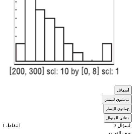
أ
متماثل
ب
ملتوي لليمني
ج
ملتوي لليسار
د
ثنائي المنوال
السؤال 3
النقاط: 1
صف التوزيع