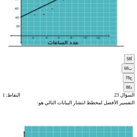
أ
58
ب
68
ج
78
د
88
السؤال 23
النقاط: 1
التفسير الأفضل لمخطط انتشار البيانات التالي هو: