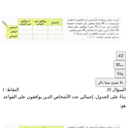
أ
41
ب
92
ج
51
د
لا شيئ مما ذكر
السؤال 20
النقاط: 1
بناءً على الجدول، إجمالي عدد الأشخاص الذين يوافقون على القواعد
هو: