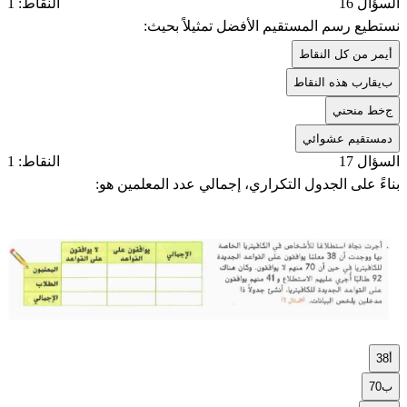
السؤال 16
النقاط: 1
نستطيع رسم المستقيم الأفضل تمثيلاً بحيث:
أ
يمر من كل النقاط
ب
يقارب هذه النقاط
ج
خط منحني
د
مستقيم عشوائي
السؤال 17
النقاط: 1
بناءً على الجدول التكراري، إجمالي عدد المعلمين هو:
أ
38
ب
70