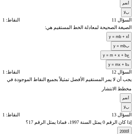
أ
نعم
ب
لا
السؤال 11
النقاط: 1
الصيغة الصحيحة لمعادلة الخط المستقيم هي:
أ
y = mb + x
ب
y = mb
ج
y = m + x + b
د
y = mx + b
السؤال 12
النقاط: 1
يجب أن لا يمر المستقيم الأفضل تمثيلاً بجميع النقاط الموجودة في
مخطط الانتشار
أ
نعم
ب
لا
السؤال 13
النقاط: 1
إذا كان الرقم 0 يمثل السنة 1997، فماذا يمثل الرقم 17؟
أ
2000