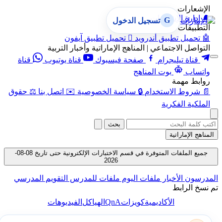
الإشعارات
🔔
إدارة الإشعارات
G
تسجيل الدخول
التطبيقات
🤖
تحميل تطبيق أندرويد

تحميل تطبيق آيفون
التواصل الاجتماعي | المناهج الإماراتية وأخبار التربية
قناة تيليجرام
صفحة فيسبوك
قناة يوتيوب
قناة
واتساب
بوت المناهج
روابط مهمة
📄
شروط الاستخدام
🔒
سياسة الخصوصية
✉️
اتصل بنا
⚖️
حقوق
الملكية الفكرية
بحث
المناهج الإماراتية
جميع الملفات المتوفرة في قسم الاختبارات الإلكترونية حتى تاريخ 08-08-
2026
المدرسون
الأخبار
ملفات اليوم
ملفات للمدرس
التقويم المدرسي
تم نسخ الرابط
QnA
الأكاديمية
كويزات
الهياكل
الفيديوهات