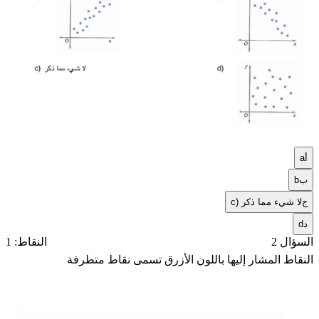
أ
a
ب
b
ج
c) لا شيء مما ذكر
د
d
السؤال 2
النقاط: 1
النقاط المشار إليها باللون الأزرق تسمى نقاط متطرفة