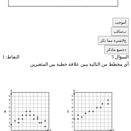
أ
موجب
ب
سالب
ج
لاشيء مما ذكر
د
جميع ماذكر
السؤال 5
النقاط: 1
أي مخطط من التالية يبين علاقة خطية بين المتغيرين