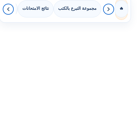
مجموعة التبرع بالكتب
نتائج الامتحانات
كويزات 
🔥