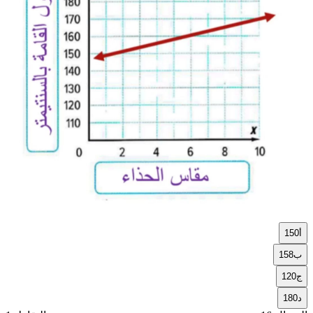
أ
150
ب
158
ج
120
د
180