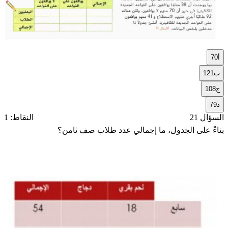
أ
70
ب
121
ج
108
د
79
السؤال 21
النقاط: 1
بناءً على الجدول، ما إجمالي عدد طلاب صف ثامن؟