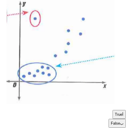
أ
True
ب
False