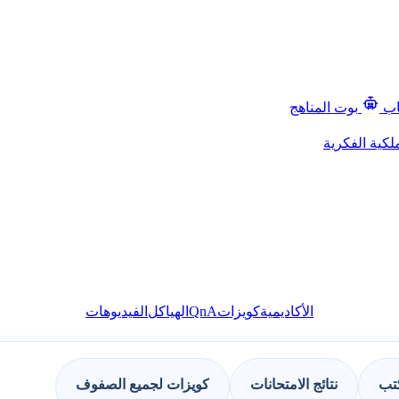
اب
بوت المناهج
لكية الفكرية
QnA
الأكاديمية
كويزات
الهياكل
الفيديوهات
كتب
نتائج الامتحانات
كويزات لجميع الصفوف