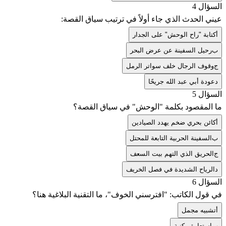
السؤال 4
عيني الحدث الذي جاء أولاً في ترتيب سياق القصة:
أ
كتابة "راح الوحش" على الجدار
ب
رحيل السفينة عن عرض البحر
ج
وقوف الرجال خلف سواتر الرمل
د
عودة أبي عبد الله جريحًا
السؤال 5
ما المقصود بكلمة "الوحش" في سياق القصة؟
أ
كائن بحري ضخم يهدد الصيادين
ب
السفينة الحربية التابعة للمحتل
ج
الحريق الذي التهم بيت السعف
د
الرياح الشديدة في فصل الخريف
السؤال 6
في قول الكاتب: "افترسني الخوف"، ما التقنية البلاغية هنا؟
أ
تشبيه مجمل
ب
استعارة مكنية