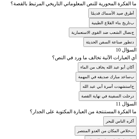
ما الفكرة المحورية للنص المعلوماتي التاريخي المرتبط بالقصة؟
أ
طرق صيد الأسماك قديمًا
ب
تاريخ بناء القلاع الطينية
ج
نضال الشعب ضد القوى الاستعمارية
د
تطور صناعة السفن الحديثة
السؤال 10
أي العبارات الآتية تخالف ما ورد في النص؟
أ
كان أبو عبد الله يخاف من الماء
ب
ساعد مبارك صديقه في المهمة
ج
استشهدت أسرة أبي عبد الله
د
رحلت السفينة في نهاية القصة
السؤال 11
ما الفكرة المستنتجة من العبارة المكتوبة على الجدار؟
أ
كره الناس للبحر
ب
خلاص المكان من العدو المنتصر