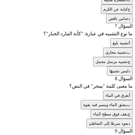
ج
كناية عن الكرم
د
جناس ناقص
السؤال 7
ما نوع التشبيه في عبارة: "كأنه المارد الجبار"؟
أ
تشبيه بليغ
ب
تشبيه مجازي
ج
تشبيه مرسل مجمل
د
ليس تشبيهًا
السؤال 8
ما معنى كلمة "يمخر" في النص؟
أ
يغرق في الماء
ب
يشق الماء ويسير فيه بقوة
ج
يقف فوق سطح الماء
د
يعود سريعًا إلى الشاطئ
السؤال 9