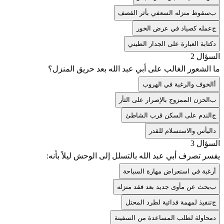
ب
سقوط منزله السعفي بأثر القصف
ج
عمله كصياد في عرض الخور
د
كتابة العبارة على الجدار الطيني
السؤال 2
ما الشعور الغالب على أبي عبد الله بعد حريق المنزل؟
أ
الخوف والرغبة في الهروب
ب
الحزن الممزوج بالإصرار على الثأر
ج
الندم على السكن قرب الشاطئ
د
اليأس والاستسلام للقدر
السؤال 3
يفسر تصرف أبي عبد الله بالتسلل إلى الوحش ليلاً بأنه:
أ
رغبة في استعراض مهارة السباحة
ب
بحث عن مأوى جديد بعد فقد منزله
ج
تنفيذ لمهمة فدائية لطرد المحتل
د
محاولة لطلب المساعدة من السفينة