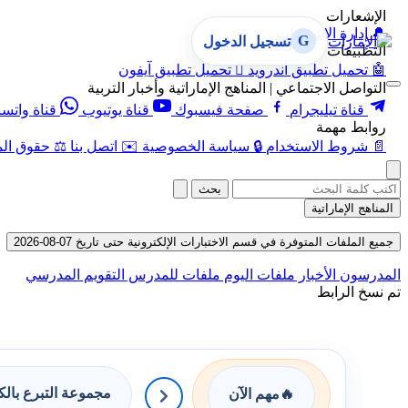
الإشعارات
🔔
إدارة الإشعارات
G
تسجيل الدخول
التطبيقات
🤖
تحميل تطبيق أندرويد

تحميل تطبيق آيفون
التواصل الاجتماعي | المناهج الإماراتية وأخبار التربية
قناة تيليجرام
صفحة فيسبوك
قناة يوتيوب
قناة واتس
روابط مهمة
📄
شروط الاستخدام
🔒
سياسة الخصوصية
✉️
اتصل بنا
⚖️
حقوق الم
بحث
المناهج الإماراتية
جميع الملفات المتوفرة في قسم الاختبارات الإلكترونية حتى تاريخ 07-08-2026
المدرسون
الأخبار
ملفات اليوم
ملفات للمدرس
التقويم المدرسي
تم نسخ الرابط
مجموعة التبرع بال
🔥
مهم الآن