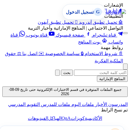
الإشعارات
🔔
إدارة الإشعارات
G
تسجيل الدخول
التطبيقات
🤖
تحميل تطبيق أندرويد

تحميل تطبيق آيفون
التواصل الاجتماعي | المناهج الإماراتية وأخبار التربية
قناة تيليجرام
صفحة فيسبوك
قناة يوتيوب
قناة
واتساب
بوت المناهج
روابط مهمة
📄
شروط الاستخدام
🔒
سياسة الخصوصية
✉️
اتصل بنا
⚖️
حقوق
الملكية الفكرية
بحث
المناهج الإماراتية
جميع الملفات المتوفرة في قسم الاختبارات الإلكترونية حتى تاريخ 09-08-
2026
المدرسون
الأخبار
ملفات اليوم
ملفات للمدرس
التقويم المدرسي
تم نسخ الرابط
QnA
الأكاديمية
كويزات
الهياكل
الفيديوهات