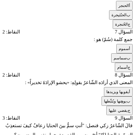
أ
الحنجر
ب
الحنُنَيجرة
ج
الحُنجرة
السؤال 7
النقاط: 2
جمع كلمة (سُمّ) هو :
أ
سموم
ب
سماسم
ج
أسمام
السؤال 8
النقاط: 2
المعنى الذي أرادَه الشّاعرُ بقولِهِ: «يحشو الإرادَةَ تخديراً» :
أ
يقويها ويزيدها
ب
يوهِنها ويُثبِّطها
ج
يقضي عليها
السؤال 9
النقاط: 3
قالَ الشّاعرُ زكي قنصل: "أنتِ سمٌّ بينَ الحنايا زعافٌ كيفَ تستعذِبُ
السمّومَ الحنايا؟!" أيّ بيت من القصيدة يحمل نفس المضمون؟