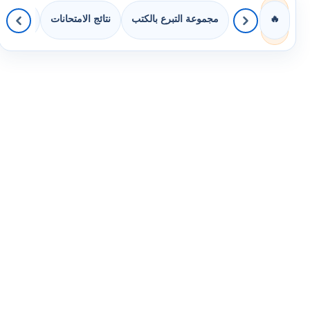
مجموعة التبرع بالكتب
نتائج الامتحانات
كويزات 
🔥