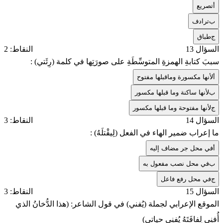
أ
تصريع
ب
ترادف
ج
طباق
السؤال 13
النقاط: 2
سببَ كتابةِ الهمزةِ المتوسِّطَةِ على صورَتِها في كلمة (رِئَتي) :
أ
لأنها مكسورة وماقبلها مفتوح
ب
لأنها ساكنة وما قبلها مكسور
ج
لأنها مفتوحة وما قبلها مكسور
السؤال 14
النقاط: 3
ما إعراب ضمير الهاء في الفعل (لِيقْتلَهُ) :
أ
في محل جر مضاف إليه
ب
في محل نصب مفعول به
ج
في محل رفع فاعل
السؤال 15
النقاط: 3
الموقع الإعرابي لجملة (يُفني) في قول الشاعر: (هذا الدُّخانُ الذي
أُفنِي لِفافَتَهُ يُفنِي حياتي)