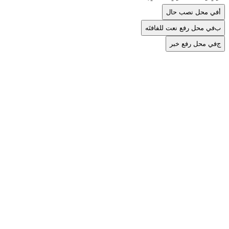
أ
في محل نصب حال
ب
في محل رفع نعت للفافتَه
ج
في محل رفع خبر