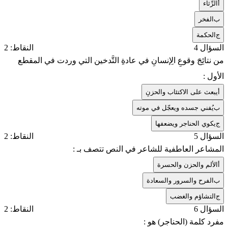
أ
الرِّثاء
ب
الفخر
ج
الحكمة
السؤال 4
النقاط: 2
من نتائِجَ وقوعِ الِإنسانِ في عادةِ التَّدخين التي وردت في المقطع
الأول :
أ
يبعث على الاكتئاب والحزنِ
ب
يُفني جسده ويعجّل في موته
ج
يكوي الحناجر ويضعفها
السؤال 5
النقاط: 2
المشاعر العاطفية للشاعر في النص تتصف بـ :
أ
الألم والحزن والحسرة
ب
الفرح والسرور والسعادة
ج
التشاؤم والغضب
السؤال 6
النقاط: 2
مفرد كلمة (الحناجر) هو :