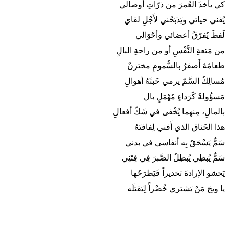
كي يأخذَ العُمرَ من ذرّاتِ أوصالي
يُفني حياتي ويَذبَحُني لأَجْلِ لقاي
لَفظَ يُفرّقُ أعضائي وأحْوَالي
من مَتعةِ النَّفْسِ أو من راحةِ البالِ
طعامُهُ أَصفرُ بالسُّمومِ مختزنٌ
مُسالِكُ السَّمّ يرمي خَبثَهُ أهوالِ
مَسؤُولةٌ كَرَداءٍ مُهْمَلٍ بال
بالمالِ، مِنهما يُخْفى في شَكّ أفعالِ
هذا الخَناق الذي أَفني لِفافتَهُ
سَمٌّ يَسْحَقُ بِه أنفاسي في بدني
سَمٌّ يُبطِي يُبطِلُ الصَّبرَ فِي فِتَنِي
يَحشو الإرادةَ تخديراً فَيَطرَحُها
يا ويحَ مَنْ يَشتري خُضْراً لِيَقتلَه