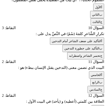
أ
الأول
ب
الثاني
ج
الثالث
السؤال 10
النقاط: 3
تكرارِ الشَّاعرِ كلمَةَ (سُمّ) في النَّصِّ يدل على :
أ
التأكيد على ضعف الشاعر أمام التدخين
ب
التأكيد على خطورة التدخين
ج
تحسر الشاعر واضطرابه
السؤال 11
النقاط: 2
البيت الذي تضمن معنى (التدخين يقتل الإنسان ببطء) هو :
أ
الخامس
ب
الرابع
ج
السادس
السؤال 12
النقاط: 2
العلاقة بين كلمتي (أعطيه) و (يأخذ) في البيت الأول :