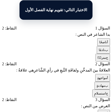
الاختبار التالي: تقويم نهاية الفصل الأول
السؤال 1
النقاط: 2
بدا الشاعر في النص :
أ
ناصحًا
ب
نادمًا
ج
متردّدًا
السؤال 2
النقاط: 2
العلاقةُ بينَ المدخِّنِ ولفافَةِ التَّبغِ في رأيِ الشَّاعرِهي علاقةُ :
أ
مواجهةٍ
ب
مهادنةٍ
ج
استسلامٍ
السؤال 3
النقاط: 2
الغرض من النص :