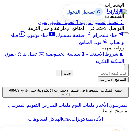
الإشعارات
🔔
إدارة الإشعارات
G
تسجيل الدخول
التطبيقات
🤖
تحميل تطبيق أندرويد

تحميل تطبيق آيفون
التواصل الاجتماعي | المناهج الإماراتية وأخبار التربية
قناة تيليجرام
صفحة فيسبوك
قناة يوتيوب
قناة
واتساب
بوت المناهج
روابط مهمة
📄
شروط الاستخدام
🔒
سياسة الخصوصية
✉️
اتصل بنا
⚖️
حقوق
الملكية الفكرية
بحث
المناهج الإماراتية
جميع الملفات المتوفرة في قسم الاختبارات الإلكترونية حتى تاريخ 09-08-
2026
المدرسون
الأخبار
ملفات اليوم
ملفات للمدرس
التقويم المدرسي
تم نسخ الرابط
QnA
الأكاديمية
كويزات
الهياكل
الفيديوهات