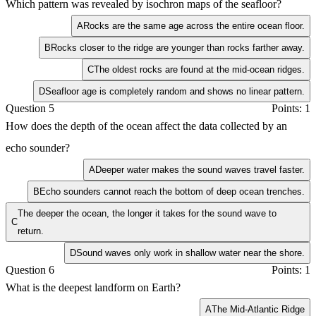
Which pattern was revealed by isochron maps of the seafloor?
A
Rocks are the same age across the entire ocean floor.
B
Rocks closer to the ridge are younger than rocks farther away.
C
The oldest rocks are found at the mid-ocean ridges.
D
Seafloor age is completely random and shows no linear pattern.
Question 5
Points: 1
How does the depth of the ocean affect the data collected by an
echo sounder?
A
Deeper water makes the sound waves travel faster.
B
Echo sounders cannot reach the bottom of deep ocean trenches.
The deeper the ocean, the longer it takes for the sound wave to
C
return.
D
Sound waves only work in shallow water near the shore.
Question 6
Points: 1
What is the deepest landform on Earth?
A
The Mid-Atlantic Ridge