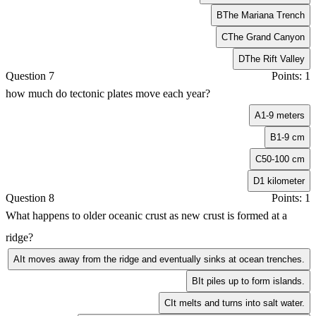
B
The Mariana Trench
C
The Grand Canyon
D
The Rift Valley
Question 7
Points: 1
how much do tectonic plates move each year?
A
1-9 meters
B
1-9 cm
C
50-100 cm
D
1 kilometer
Question 8
Points: 1
What happens to older oceanic crust as new crust is formed at a
ridge?
A
It moves away from the ridge and eventually sinks at ocean trenches.
B
It piles up to form islands.
C
It melts and turns into salt water.