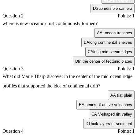
D
Submersible camera
Question 2
Points: 1
where is new oceanic crust continuously formed?
A
At ocean trenches
B
Along continental shelves
C
Along mid-ocean ridges
D
In the center of tectonic plates
Question 3
Points: 1
What did Marie Tharp discover in the center of the mid-ocean ridge
profiles that supported the idea of continental drift?
A
A flat plain
B
A series of active volcanoes
C
A V-shaped rift valley
D
Thick layers of sediment
Question 4
Points: 1