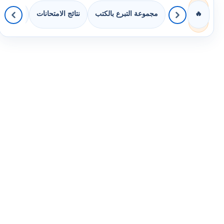
مجموعة التبرع بالكتب
نتائج الامتحانات
كويزات 
🔥