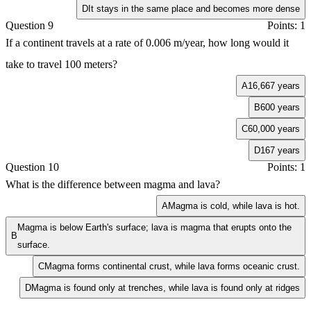
D
It stays in the same place and becomes more dense
Question 9
Points: 1
If a continent travels at a rate of 0.006 m/year, how long would it
take to travel 100 meters?
A
16,667 years
B
600 years
C
60,000 years
D
167 years
Question 10
Points: 1
What is the difference between magma and lava?
A
Magma is cold, while lava is hot.
Magma is below Earth's surface; lava is magma that erupts onto the
B
surface.
C
Magma forms continental crust, while lava forms oceanic crust.
D
Magma is found only at trenches, while lava is found only at ridges