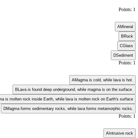
Points: 1
A
Mineral
B
Rock
C
Glass
D
Sediment
Points: 1
A
Magma is cold, while lava is hot.
B
Lava is found deep underground, while magma is on the surface.
 is molten rock inside Earth, while lava is molten rock on Earth's surface
D
Magma forms sedimentary rocks, while lava forms metamorphic rocks.
Points: 1
A
Intrusive rock