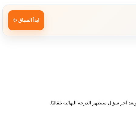
ابدأ السباق ✨
د آخر سؤال ستظهر الدرجة النهائية تلقائيًا.