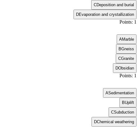
C
Deposition and burial
D
Evaporation and crystallization
Points: 1
A
Marble
B
Gneiss
C
Granite
D
Obsidian
Points: 1
A
Sedimentation
B
Uplift
C
Subduction
D
Chemical weathering