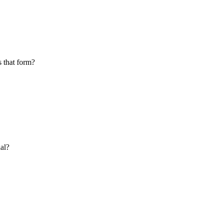
s that form?
al?