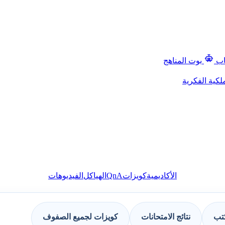
اب
بوت المناهج
لكية الفكرية
QnA
الأكاديمية
كويزات
الهياكل
الفيديوهات
كتب
نتائج الامتحانات
كويزات لجميع الصفوف