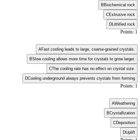
B
Biochemical rock
C
Extrusive rock
D
Lithified rock
Points: 1
A
Fast cooling leads to large, coarse-grained crystals.
B
Slow cooling allows more time for crystals to grow larger.
C
The cooling rate has no effect on crystal size.
D
Cooling underground always prevents crystals from forming
Points: 1
A
Weathering
B
Crystallization
C
Deposition
D
Uplift
Points: 1