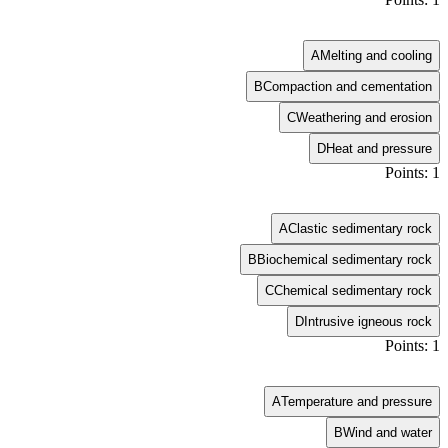
A
Melting and cooling
B
Compaction and cementation
C
Weathering and erosion
D
Heat and pressure
Points: 1
A
Clastic sedimentary rock
B
Biochemical sedimentary rock
C
Chemical sedimentary rock
D
Intrusive igneous rock
Points: 1
A
Temperature and pressure
B
Wind and water