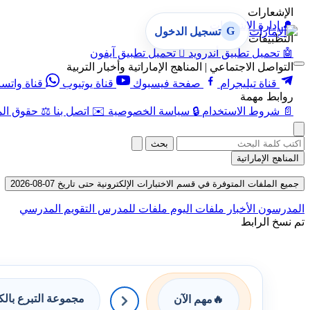
الإشعارات
🔔
إدارة الإشعارات
G
تسجيل الدخول
التطبيقات
🤖
تحميل تطبيق أندرويد

تحميل تطبيق آيفون
التواصل الاجتماعي | المناهج الإماراتية وأخبار التربية
قناة تيليجرام
صفحة فيسبوك
قناة يوتيوب
قناة واتس
روابط مهمة
📄
شروط الاستخدام
🔒
سياسة الخصوصية
✉️
اتصل بنا
⚖️
حقوق الم
بحث
المناهج الإماراتية
جميع الملفات المتوفرة في قسم الاختبارات الإلكترونية حتى تاريخ 07-08-2026
المدرسون
الأخبار
ملفات اليوم
ملفات للمدرس
التقويم المدرسي
تم نسخ الرابط
مجموعة التبرع بال
🔥
مهم الآن