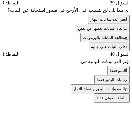
السؤال 39
النقاط: 1
أي مما يلي لن يتسبب على الأرجح في صدور استجابة عن النبات؟
أ
تغير عدد ساعات النهار
ب
إبعاد النباتات بعضها عن بعض
ج
معالجة النباتات بالهرمونات
د
قلب النبات على جانبه
السؤال 40
النقاط: 1
تؤثر الهرمونات النباتية في:
أ
النمو فقط
ب
إنبات البذور فقط
ج
النمو وإنبات البذور وإنضاج الثمار
د
البناء الضوئي فقط