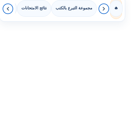
مجموعة التبرع بالكتب
نتائج الامتحانات
كويزات 
🔥