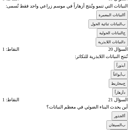
النباتات التي تنمو وتُنتج أزهاراً في موسم زراعي واحد فقط تُسمى:
أ
النباتات المعمرة
ب
النباتات ثنائية الحول
ج
النباتات الحولية
د
النباتات اللابذرية
السؤال 20
النقاط: 1
تُنتج النباتات اللابذرية للتكاثر:
أ
بذوراً
ب
أبواغاً
ج
مخاريط
د
أزهاراً
السؤال 21
النقاط: 1
أين يحدث البناء الضوئي في معظم النباتات؟
أ
الجذور
ب
السيقان