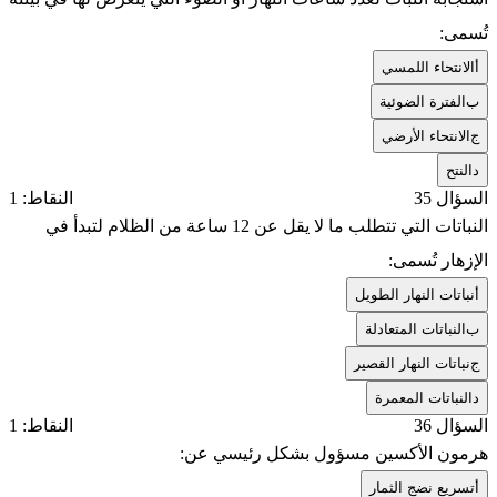
تُسمى:
أ
الانتحاء اللمسي
ب
الفترة الضوئية
ج
الانتحاء الأرضي
د
النتح
السؤال 35
النقاط: 1
النباتات التي تتطلب ما لا يقل عن 12 ساعة من الظلام لتبدأ في
الإزهار تُسمى:
أ
نباتات النهار الطويل
ب
النباتات المتعادلة
ج
نباتات النهار القصير
د
النباتات المعمرة
السؤال 36
النقاط: 1
هرمون الأكسين مسؤول بشكل رئيسي عن:
أ
تسريع نضج الثمار