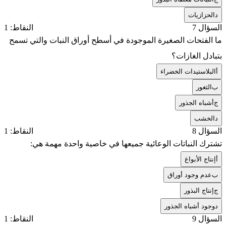
د
الحزازيات
السؤال 7
النقاط: 1
ما الفتحات الصغيرة الموجودة في أسطح أوراق النبات والتي تسمح
بتبادل الغازات؟
أ
البلاستيدات الخضراء
ب
الثغور
ج
أشباه الجذور
د
الخشب
السؤال 8
النقاط: 1
تشترك النباتات الوعائية جميعها في خاصية واحدة مهمة هي:
أ
إنتاج الأبواغ
ب
عدم وجود أوراق
ج
إنتاج البذور
د
وجود أشباه الجذور
السؤال 9
النقاط: 1