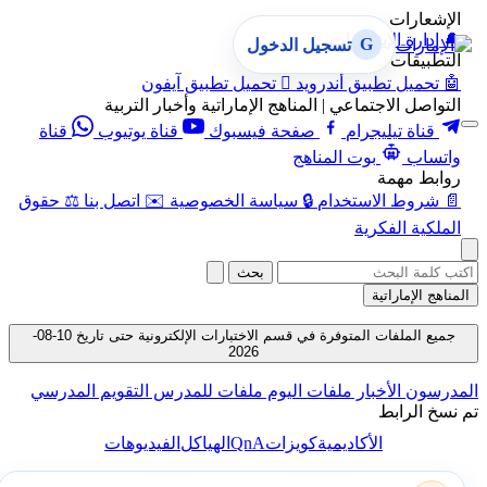
الإشعارات
🔔
إدارة الإشعارات
G
تسجيل الدخول
التطبيقات
🤖
تحميل تطبيق أندرويد

تحميل تطبيق آيفون
التواصل الاجتماعي | المناهج الإماراتية وأخبار التربية
قناة تيليجرام
صفحة فيسبوك
قناة يوتيوب
قناة
واتساب
بوت المناهج
روابط مهمة
📄
شروط الاستخدام
🔒
سياسة الخصوصية
✉️
اتصل بنا
⚖️
حقوق
الملكية الفكرية
بحث
المناهج الإماراتية
جميع الملفات المتوفرة في قسم الاختبارات الإلكترونية حتى تاريخ 10-08-
2026
المدرسون
الأخبار
ملفات اليوم
ملفات للمدرس
التقويم المدرسي
تم نسخ الرابط
QnA
الأكاديمية
كويزات
الهياكل
الفيديوهات