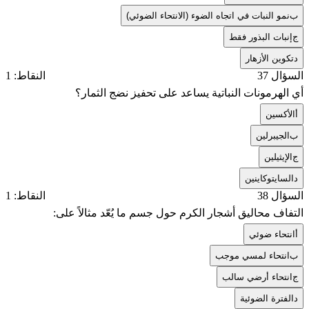
ب
نمو النبات في اتجاه الضوء (الانتحاء الضوئي)
ج
إنبات البذور فقط
د
تكوين الأزهار
السؤال 37
النقاط: 1
أي الهرمونات النباتية يساعد على تحفيز نضج الثمار؟
أ
الأكسين
ب
الجيبرلين
ج
الإيثيلين
د
السايتوكاينين
السؤال 38
النقاط: 1
التفاف محاليق أشجار الكرم حول جسم ما يُعّد مثالاً على:
أ
انتحاء ضوئي
ب
انتحاء لمسي موجب
ج
انتحاء أرضي سالب
د
الفترة الضوئية