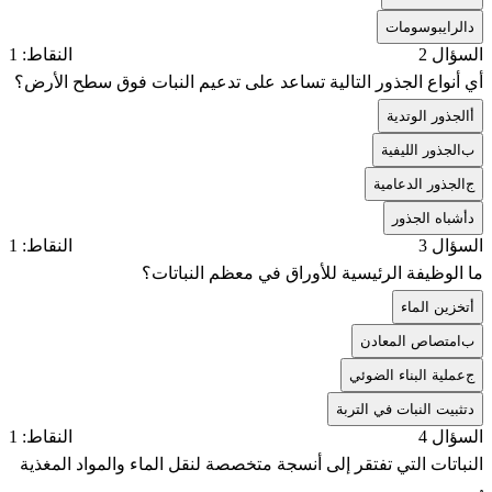
د
الرايبوسومات
السؤال 2
النقاط: 1
أي أنواع الجذور التالية تساعد على تدعيم النبات فوق سطح الأرض؟
أ
الجذور الوتدية
ب
الجذور الليفية
ج
الجذور الدعامية
د
أشباه الجذور
السؤال 3
النقاط: 1
ما الوظيفة الرئيسية للأوراق في معظم النباتات؟
أ
تخزين الماء
ب
امتصاص المعادن
ج
عملية البناء الضوئي
د
تثبيت النبات في التربة
السؤال 4
النقاط: 1
النباتات التي تفتقر إلى أنسجة متخصصة لنقل الماء والمواد المغذية