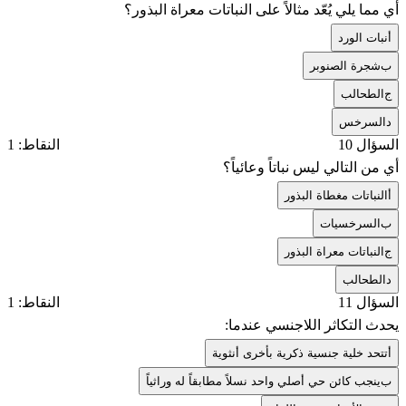
أي مما يلي يُعّد مثالاً على النباتات معراة البذور؟
أ
نبات الورد
ب
شجرة الصنوبر
ج
الطحالب
د
السرخس
السؤال 10
النقاط: 1
أي من التالي ليس نباتاً وعائياً؟
أ
النباتات مغطاة البذور
ب
السرخسيات
ج
النباتات معراة البذور
د
الطحالب
السؤال 11
النقاط: 1
يحدث التكاثر اللاجنسي عندما:
أ
تتحد خلية جنسية ذكرية بأخرى أنثوية
ب
ينجب كائن حي أصلي واحد نسلاً مطابقاً له وراثياً