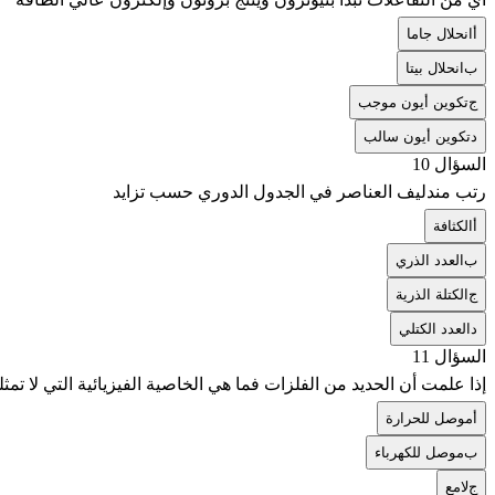
أ
انحلال جاما
ب
انحلال بيتا
ج
تكوين أيون موجب
د
تكوين أيون سالب
السؤال 10
رتب مندليف العناصر في الجدول الدوري حسب تزايد
أ
الكثافة
ب
العدد الذري
ج
الكتلة الذرية
د
العدد الكتلي
السؤال 11
إذا علمت أن الحديد من الفلزات فما هي الخاصية الفيزيائية التي لا تمثل
أ
موصل للحرارة
ب
موصل للكهرباء
ج
لامع