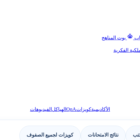
اب
بوت المناهج
لكية الفكرية
QnA
الأكاديمية
كويزات
الهياكل
الفيديوهات
كتب
نتائج الامتحانات
كويزات لجميع الصفوف