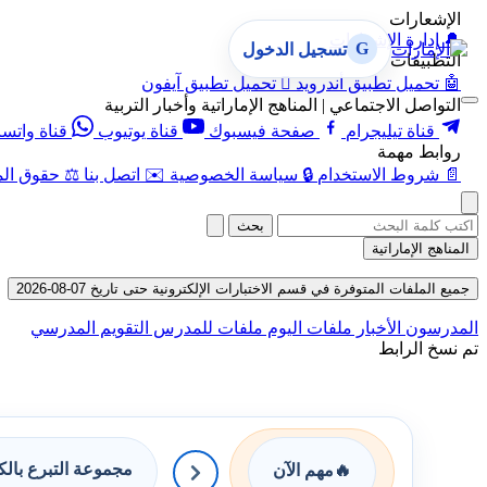
الإشعارات
🔔
إدارة الإشعارات
G
تسجيل الدخول
التطبيقات
🤖
تحميل تطبيق أندرويد

تحميل تطبيق آيفون
التواصل الاجتماعي | المناهج الإماراتية وأخبار التربية
قناة تيليجرام
صفحة فيسبوك
قناة يوتيوب
قناة واتس
روابط مهمة
📄
شروط الاستخدام
🔒
سياسة الخصوصية
✉️
اتصل بنا
⚖️
حقوق الم
بحث
المناهج الإماراتية
جميع الملفات المتوفرة في قسم الاختبارات الإلكترونية حتى تاريخ 07-08-2026
المدرسون
الأخبار
ملفات اليوم
ملفات للمدرس
التقويم المدرسي
تم نسخ الرابط
مجموعة التبرع بال
🔥
مهم الآن