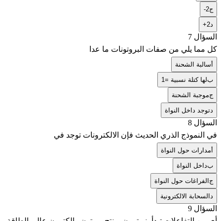
ج
-2
د
+2
السؤال 7
كل مما يلي من صفات البروتونات ما عدا
أ
سالبة الشحنة
ب
لها كتلة نسبية =1
ج
موجبة الشحنة
د
توجد داخل النواة
السؤال 8
في النموذج الذري الحديث فإن الالكترونات توجد في
أ
مدارات حول النواة
ب
داخل النواة
ج
الفراغات حول النواة
د
السحابة الالكترونية
السؤال 9
أي من التفاعلات تبدأ بنيوترون وينتج بروتون وإلكترون عالي الطاقة