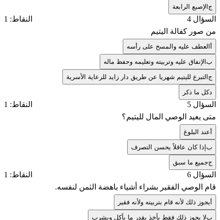
ج
الإصبع الرابعة
السؤال 4
النقاط: 1
من صور كفالة اليتيم
أ
العطف عليه والمسح على رأسه
ب
الإنفاق عليه وتربيته وتعليمه وحفظ ماله
ج
التبرع لليتيم شهريا عن طريق دار زايد للرعاية الأسرية
د
كل ما ذكر
السؤال 5
النقاط: 1
متى يعيد الوصي المال لليتيم؟
أ
عند البلوغ
ب
إذا كان عاقلاً يحسن التصرف
ج
جميع ما سبق
السؤال 6
النقاط: 1
قام الوصي الفقير بشراء أشياء باهضة الثمن لنفسه.
أ
يجوز ذلك لأنه قام بتربيته ولأنه فقير
ب
لا يجوز ذلك فقط يأخذ بقدر ما يأكل ويشرب