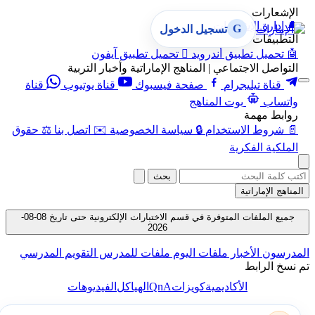
الإشعارات
🔔
إدارة الإشعارات
G
تسجيل الدخول
التطبيقات
🤖
تحميل تطبيق أندرويد

تحميل تطبيق آيفون
التواصل الاجتماعي | المناهج الإماراتية وأخبار التربية
قناة تيليجرام
صفحة فيسبوك
قناة يوتيوب
قناة
واتساب
بوت المناهج
روابط مهمة
📄
شروط الاستخدام
🔒
سياسة الخصوصية
✉️
اتصل بنا
⚖️
حقوق
الملكية الفكرية
بحث
المناهج الإماراتية
جميع الملفات المتوفرة في قسم الاختبارات الإلكترونية حتى تاريخ 08-08-
2026
المدرسون
الأخبار
ملفات اليوم
ملفات للمدرس
التقويم المدرسي
تم نسخ الرابط
QnA
الأكاديمية
كويزات
الهياكل
الفيديوهات