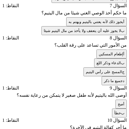
السؤال 7
النقاط: 1
ما حكم أخذ الوصي الغني شيئا من مال اليتيم؟
أ
يجوز ذلك لأنه يعتني باليتيم ويهتم به
ب
لا يجوز عليه أن يتعفف ولا يأخذ من مال اليتيم شيئا
السؤال 8
النقاط: 1
من الأمور التي تساعد على رقة القلب؟
أ
إطعام المسكين
ب
الدعاء وذكر اللع
ج
المسح على رأس اليتيم
د
جميع ما ذكر
السؤال 9
النقاط: 1
أوصى الله باليتيم لأنه طفل صغير لا يتمكن من رعاية نفسه؟
أ
صح
ب
خطأ
السؤال 10
النقاط: 1
ما أجر كفالة اليتيم في الآخرة؟