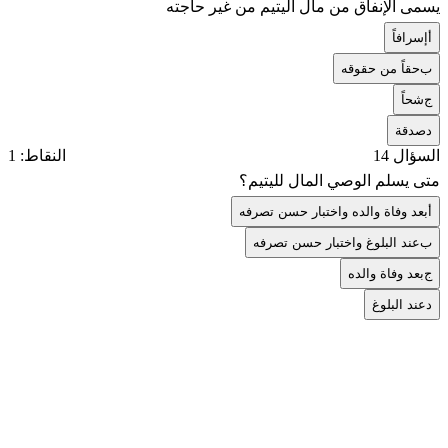
يسمى الإنفاق من مال اليتيم من غير حاجته
أ
إسرافاً
ب
حقاً من حقوقه
ج
شحاً
د
صدقة
السؤال 14
النقاط: 1
متى يسلم الوصي المال لليتيم؟
أ
بعد وفاة والده واختبار حسن تصرفه
ب
عند البلوغ واختبار حسن تصرفه
ج
بعد وفاة والده
د
عند البلوغ