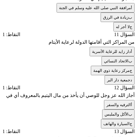
أ
مرافقة النبي صلى الله عليه وسلم في الجنة
ب
زيادة في الرزق
ج
لا أجر له
السؤال 11
النقاط: 1
من المراكز التي أقامتها الدولة لرعاية الأيتام
أ
دار زايد للرعاية الأسرية
ب
الاتحاد النسائي
ج
مركز رعاية ذوي الهمة
د
جمعية دار البر
السؤال 12
النقاط: 1
أجاز الله عز وجل للوصي أن يأخذ من مال اليتيم بالمعروف أي في
أ
الترفيه والسفر
ب
الأكل والملبس
ج
السيارة والهاتف
السؤال 13
النقاط: 1