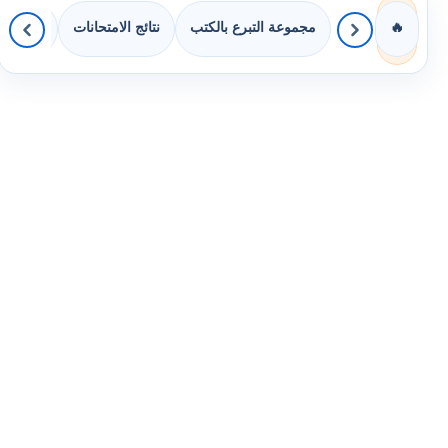
مجموعة التبرع بالكتب
نتائج الامتحانات
كويزات 
🔥