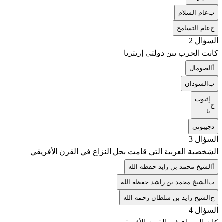
ب
عام السلام
ج
عام التسامح
السؤال 2
كانت الحرب بين دولتي إريتريا
أ
الصومال
ب
السودان
إثيوب
ج
يا
د
جيبوتي
السؤال 3
الشخصية العربية التي قامت بحل النزاع في القرن الأفريقي
أ
الشيخ محمد بن زايد حفظه الله
ب
الشيخ محمد بن راشد حفظه الله
ج
الشيخ زايد بن سلطان رحمه الله
السؤال 4