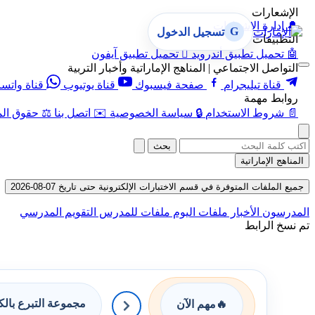
الإشعارات
🔔
إدارة الإشعارات
G
تسجيل الدخول
التطبيقات
🤖
تحميل تطبيق أندرويد

تحميل تطبيق آيفون
التواصل الاجتماعي | المناهج الإماراتية وأخبار التربية
قناة تيليجرام
صفحة فيسبوك
قناة يوتيوب
قناة واتس
روابط مهمة
📄
شروط الاستخدام
🔒
سياسة الخصوصية
✉️
اتصل بنا
⚖️
حقوق الم
بحث
المناهج الإماراتية
جميع الملفات المتوفرة في قسم الاختبارات الإلكترونية حتى تاريخ 07-08-2026
المدرسون
الأخبار
ملفات اليوم
ملفات للمدرس
التقويم المدرسي
تم نسخ الرابط
مجموعة التبرع بال
🔥
مهم الآن