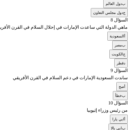
ب
دول العالم
ج
دول مجلس التعاون
السؤال 8
ماهي الدولة التي ساعدت الإمارات في إحلال السلام في القرن الأفر
أ
السعودية
ب
مصر
ج
الكويت
د
قطر
السؤال 9
ساندت السعودية الإمارات في دعم السلام في القرن الأفريقي
أ
صح
ب
خطأ
السؤال 10
من رئيس وزراء إثيوبيا
أ
ابي يارا
ب
ابي بالا