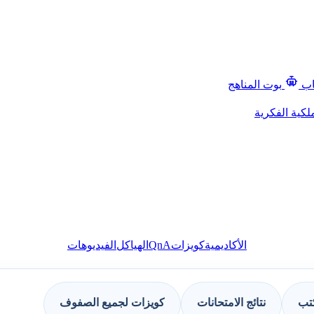
اب
بوت المناهج
لكية الفكرية
QnA
الأكاديمية
كويزات
الهياكل
الفيديوهات
كتب
نتائج الامتحانات
كويزات لجميع الصفوف