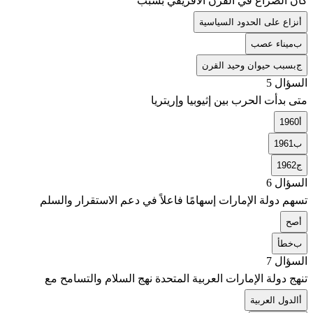
كان الصراع في القرن الأفريقي بسبب
أ
نزاع على الحدود السياسية
ب
ميناء عصب
ج
بسبب حيوان وحيد القرن
السؤال 5
متى بدأت الحرب بين إثيوبيا وإريتريا
أ
1960
ب
1961
ج
1962
السؤال 6
تسهم دولة الإمارات إسهامًا فاعلاً في دعم الاستقرار والسلم
أ
صح
ب
خطأ
السؤال 7
تنهج دولة الإمارات العربية المتحدة نهج السلام والتسامح مع
أ
الدول العربية