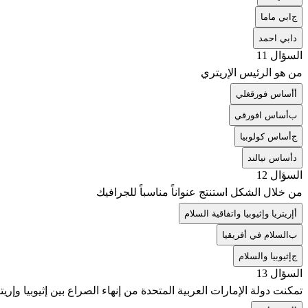
ج
ابي ماما
د
ابي احمد
السؤال 11
من هو الرئيس الإريتري
أ
أساس فورقغلي
ب
أساس افورقي
ج
أساس كولوبيا
د
أساس نيالند
السؤال 12
من خلال الشكل استنتج عنواناً مناسباً للجرافيك
أ
إريتريا وإثيوبيا واتفاقية السلام
ب
السلام في أفريقيا
ج
إثيوبيا والسلام
السؤال 13
تمكنت دولة الإمارات العربية المتحدة من إنهاء الصراع بين إثيوبيا وإريتر