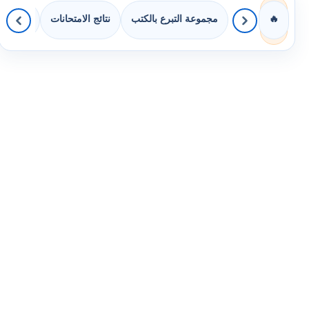
مجموعة التبرع بالكتب
نتائج الامتحانات
كويزات 
🔥