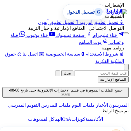
الإشعارات
🔔
إدارة الإشعارات
G
تسجيل الدخول
التطبيقات
🤖
تحميل تطبيق أندرويد

تحميل تطبيق آيفون
التواصل الاجتماعي | المناهج الإماراتية وأخبار التربية
قناة تيليجرام
صفحة فيسبوك
قناة يوتيوب
قناة
واتساب
بوت المناهج
روابط مهمة
📄
شروط الاستخدام
🔒
سياسة الخصوصية
✉️
اتصل بنا
⚖️
حقوق
الملكية الفكرية
بحث
المناهج الإماراتية
جميع الملفات المتوفرة في قسم الاختبارات الإلكترونية حتى تاريخ 08-08-
2026
المدرسون
الأخبار
ملفات اليوم
ملفات للمدرس
التقويم المدرسي
تم نسخ الرابط
QnA
الأكاديمية
كويزات
الهياكل
الفيديوهات