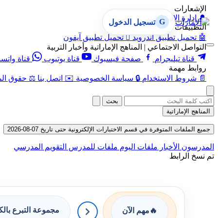
الإشعارات
🔔
إدارة الإشعارات
G
تسجيل الدخول
التطبيقات
🤖
تحميل تطبيق أندرويد

تحميل تطبيق آيفون
التواصل الاجتماعي | المناهج الإماراتية وأخبار التربية
قناة تيليجرام
صفحة فيسبوك
قناة يوتيوب
قناة واتس
روابط مهمة
📄
شروط الاستخدام
🔒
سياسة الخصوصية
✉️
اتصل بنا
⚖️
حقوق الم
بحث
المناهج الإماراتية
جميع الملفات المتوفرة في قسم الاختبارات الإلكترونية حتى تاريخ 07-08-2026
المدرسون
الأخبار
ملفات اليوم
ملفات للمدرس
التقويم المدرسي
تم نسخ الرابط
مجموعة التبرع بال
🔥
مهم الآن