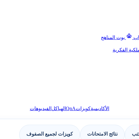
اب
بوت المناهج
لكية الفكرية
QnA
الأكاديمية
كويزات
الهياكل
الفيديوهات
كتب
نتائج الامتحانات
كويزات لجميع الصفوف