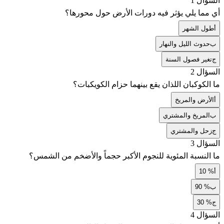
السؤال 1
أي مما يلي يؤثر فيه دورات الأرض حول محورها؟
أ
طول الشهر
ب
حدوث الليل والنهار
ج
تغير فصول السنة
السؤال 2
ما الكوكبان اللذان يقع بينهما حزام الكويكبات؟
أ
الأرض والمريخ
ب
المريخ والمشتري
ج
زحل والمشتري
السؤال 3
ما النسبة المئوية للنجوم الأكبر حجماً والأضخم من الشمس؟
أ
10 %
ب
90 %
ج
30 %
السؤال 4