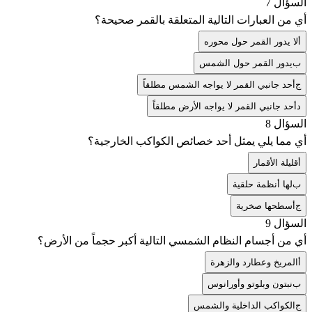
السؤال 7
أي من العبارات التالية المتعلقة بالقمر صحيحة؟
أ
لا يدور القمر حول محوره
ب
يدور القمر حول الشمس
ج
أحد جانبي القمر لا يواجه الشمس مطلقاً
د
أحد جانبي القمر لا يواجه الأرض مطلقاً
السؤال 8
أي مما يلي يمثل أحد خصائص الكواكب الخارجية؟
أ
قليلة الأقمار
ب
لها أنظمة حلقية
ج
أسطحها صخرية
السؤال 9
أي من أجسام النظام الشمسي التالية أكبر حجماً من الأرض؟
أ
المريخ وعطارد والزهرة
ب
نبتون وبلوتو وأورانوس
ج
الكواكب الداخلية والشمس