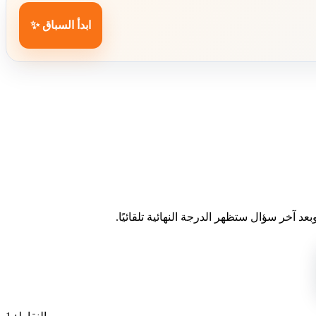
ابدأ السباق ✨
د آخر سؤال ستظهر الدرجة النهائية تلقائيًا.