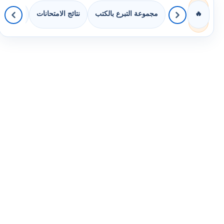
مجموعة التبرع بالكتب
نتائج الامتحانات
كويزات 
🔥