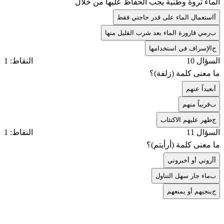
الماء ثروة وطنية يجب الحفاظ عليها من خلال
أ
استعمال الماء على قدر حاجتي فقط
ب
رمي قارورة الماء بعد شرب القليل منها
ج
الإسراف في استخدامها
السؤال 10
النقاط: 1
ما معنى كلمة (زلفة)؟
أ
بعيداً عنهم
ب
قريباً منهم
ج
ظهر عليهم الاكتئاب
السؤال 11
النقاط: 1
ما معنى كلمة (أرأيتم)؟
أ
أروني أو أخبروني
ب
ماء جار سهل التناول
ج
ينجيهم أو يمنعهم