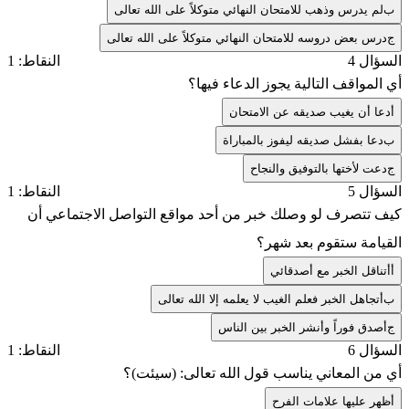
ب
لم يدرس وذهب للامتحان النهائي متوكلاً على الله تعالى
ج
درس بعض دروسه للامتحان النهائي متوكلاً على الله تعالى
السؤال 4
النقاط: 1
أي المواقف التالية يجوز الدعاء فيها؟
أ
دعا أن يغيب صديقه عن الامتحان
ب
دعا بفشل صديقه ليفوز بالمباراة
ج
دعت لأختها بالتوفيق والنجاح
السؤال 5
النقاط: 1
كيف تتصرف لو وصلك خبر من أحد مواقع التواصل الاجتماعي أن
القيامة ستقوم بعد شهر؟
أ
أتناقل الخبر مع أصدقائي
ب
أتجاهل الخبر فعلم الغيب لا يعلمه إلا الله تعالى
ج
أصدق فوراً وأنشر الخبر بين الناس
السؤال 6
النقاط: 1
أي من المعاني يناسب قول الله تعالى: (سيئت)؟
أ
ظهر عليها علامات الفرح