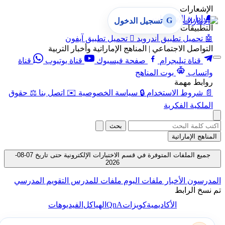
الإشعارات
🔔
إدارة الإشعارات
G
تسجيل الدخول
التطبيقات
🤖
تحميل تطبيق أندرويد

تحميل تطبيق آيفون
التواصل الاجتماعي | المناهج الإماراتية وأخبار التربية
قناة تيليجرام
صفحة فيسبوك
قناة يوتيوب
قناة
واتساب
بوت المناهج
روابط مهمة
📄
شروط الاستخدام
🔒
سياسة الخصوصية
✉️
اتصل بنا
⚖️
حقوق
الملكية الفكرية
بحث
المناهج الإماراتية
جميع الملفات المتوفرة في قسم الاختبارات الإلكترونية حتى تاريخ 07-08-
2026
المدرسون
الأخبار
ملفات اليوم
ملفات للمدرس
التقويم المدرسي
تم نسخ الرابط
QnA
الأكاديمية
كويزات
الهياكل
الفيديوهات