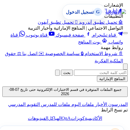
الإشعارات
🔔
إدارة الإشعارات
G
تسجيل الدخول
التطبيقات
🤖
تحميل تطبيق أندرويد

تحميل تطبيق آيفون
التواصل الاجتماعي | المناهج الإماراتية وأخبار التربية
قناة تيليجرام
صفحة فيسبوك
قناة يوتيوب
قناة
واتساب
بوت المناهج
روابط مهمة
📄
شروط الاستخدام
🔒
سياسة الخصوصية
✉️
اتصل بنا
⚖️
حقوق
الملكية الفكرية
بحث
المناهج الإماراتية
جميع الملفات المتوفرة في قسم الاختبارات الإلكترونية حتى تاريخ 07-08-
2026
المدرسون
الأخبار
ملفات اليوم
ملفات للمدرس
التقويم المدرسي
تم نسخ الرابط
QnA
الأكاديمية
كويزات
الهياكل
الفيديوهات