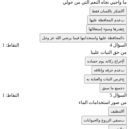
ما واجبي تجاه النعم التي من حولي
أ
الشكر باللسان فقط
ب
عدم المحافظة عليها
ج
هدرها وسوء إستغلالها
د
المحافظة عليها واستخدامها فيما يرضي الله عز وجل
السؤال 4
النقاط: 1
من حق النبات علينا
أ
إخراج زكاته يوم حصاده
ب
عدم حرقه وإتلافه
ج
غرس النبات والعناية به
د
جميع ما سبق
السؤال 5
النقاط: 1
من صور استخدامات الماء
أ
التنظيف
ب
سقي الزروع والحيوانات