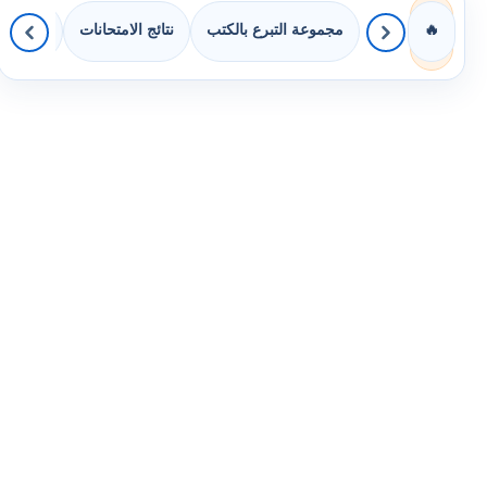
مجموعة التبرع بالكتب
نتائج الامتحانات
كويزات 
🔥