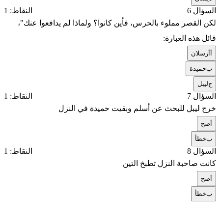
السؤال 6
النقاط: 1
لكن القصر مملوء بالحرس، فأين كانوا؟ ولماذا لم يدافعوا عنك"،
قائل هذه العبارة:
أ
أرسلان
ب
حميدة
ج
ليبل
السؤال 7
النقاط: 1
خرج ليبل للبحث عن أسلم وبقيت حميدة في النزل
أ
صح
ب
خطأ
السؤال 8
النقاط: 1
كانت صاحبة النزل تطبخ التين
أ
صح
ب
خطأ