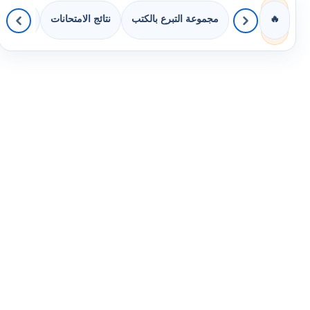
مجموعة التبرع بالكتب
نتائج الامتحانات
كويزات 
🔥