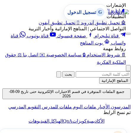
الإشعارات
🔔
إدارة الإشعارات
G
تسجيل الدخول
التطبيقات
🤖
تحميل تطبيق أندرويد

تحميل تطبيق آيفون
التواصل الاجتماعي | المناهج الإماراتية وأخبار التربية
قناة تيليجرام
صفحة فيسبوك
قناة يوتيوب
قناة
واتساب
بوت المناهج
روابط مهمة
📄
شروط الاستخدام
🔒
سياسة الخصوصية
✉️
اتصل بنا
⚖️
حقوق
الملكية الفكرية
بحث
المناهج الإماراتية
جميع الملفات المتوفرة في قسم الاختبارات الإلكترونية حتى تاريخ 09-08-
2026
المدرسون
الأخبار
ملفات اليوم
ملفات للمدرس
التقويم المدرسي
تم نسخ الرابط
QnA
الأكاديمية
كويزات
الهياكل
الفيديوهات