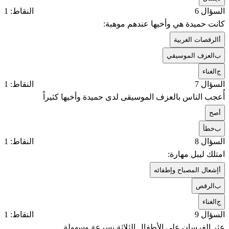
السؤال 6
النقاط: 1
كانت حميدة هي وأخيها عندهم موهبة:
أ
الرقصات الغربية
ب
العزف الموسيقي
ج
الغناء
السؤال 7
النقاط: 1
أُعجب الناس بالعزف الموسيقى لدى حميدة وأخيها كثيراً
أ
صح
ب
خطأ
السؤال 8
النقاط: 1
امتلك ليبل مهارة:
أ
إشعال المصباح وإطفائه
ب
الرقص
ج
الغناء
السؤال 9
النقاط: 1
عثر الفرسان على الأطفال الثلاثة بسرعة وسهولة