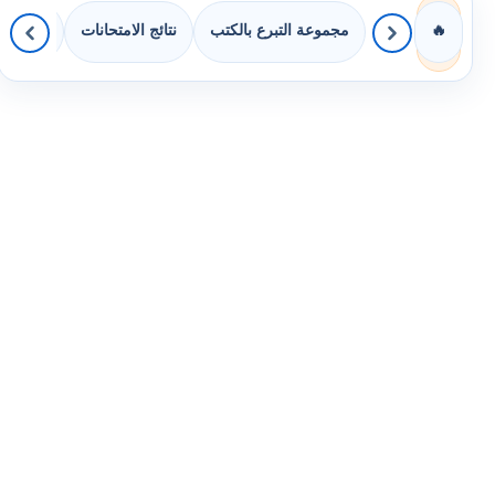
مجموعة التبرع بالكتب
نتائج الامتحانات
كويزات 
🔥