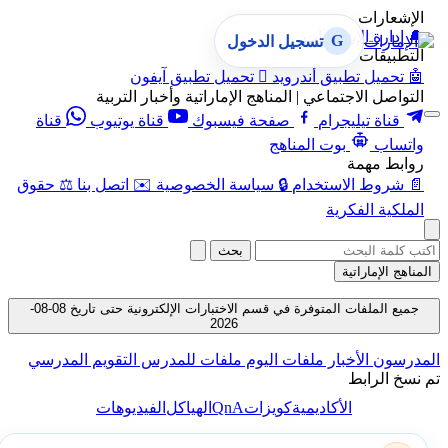
الإشعارات
🔔
إدارة الإشعارات
G
تسجيل الدخول
التطبيقات
🤖
تحميل تطبيق أندرويد

تحميل تطبيق آيفون
التواصل الاجتماعي | المناهج الإماراتية وأخبار التربية
قناة تيليجرام
صفحة فيسبوك
قناة يوتيوب
قناة
واتساب
بوت المناهج
روابط مهمة
📄
شروط الاستخدام
🔒
سياسة الخصوصية
✉️
اتصل بنا
⚖️
حقوق
الملكية الفكرية
بحث
المناهج الإماراتية
جميع الملفات المتوفرة في قسم الاختبارات الإلكترونية حتى تاريخ 08-08-
2026
المدرسون
الأخبار
ملفات اليوم
ملفات للمدرس
التقويم المدرسي
تم نسخ الرابط
QnA
الأكاديمية
كويزات
الهياكل
الفيديوهات