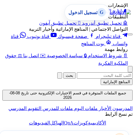
الإشعارات
🔔
إدارة الإشعارات
G
تسجيل الدخول
التطبيقات
🤖
تحميل تطبيق أندرويد

تحميل تطبيق آيفون
التواصل الاجتماعي | المناهج الإماراتية وأخبار التربية
قناة تيليجرام
صفحة فيسبوك
قناة يوتيوب
قناة
واتساب
بوت المناهج
روابط مهمة
📄
شروط الاستخدام
🔒
سياسة الخصوصية
✉️
اتصل بنا
⚖️
حقوق
الملكية الفكرية
بحث
المناهج الإماراتية
جميع الملفات المتوفرة في قسم الاختبارات الإلكترونية حتى تاريخ 08-08-
2026
المدرسون
الأخبار
ملفات اليوم
ملفات للمدرس
التقويم المدرسي
تم نسخ الرابط
QnA
الأكاديمية
كويزات
الهياكل
الفيديوهات