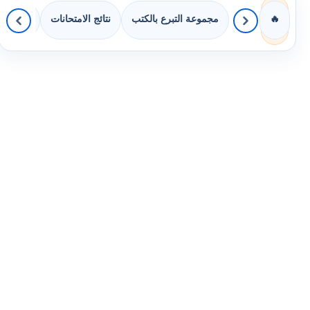
مجموعة التبرع بالكتب
نتائج الامتحانات
كويزات 
🔥