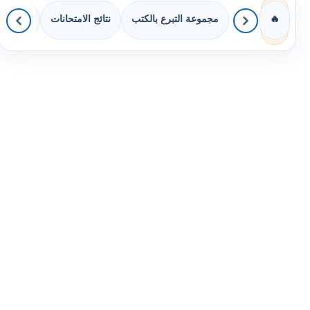
مجموعة التبرع بالكتب
نتائج الامتحانات
كويزات 
🔥