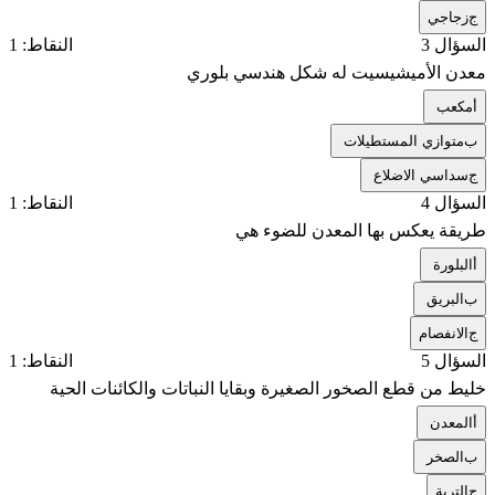
ج
زجاجي
السؤال 3
النقاط: 1
معدن الأميشيسيت له شكل هندسي بلوري
أ
مكعب
ب
متوازي المستطيلات
ج
سداسي الاضلاع
السؤال 4
النقاط: 1
طريقة يعكس بها المعدن للضوء هي
أ
البلورة
ب
البريق
ج
الانفصام
السؤال 5
النقاط: 1
خليط من قطع الصخور الصغيرة وبقايا النباتات والكائنات الحية
أ
المعدن
ب
الصخر
ج
التربة