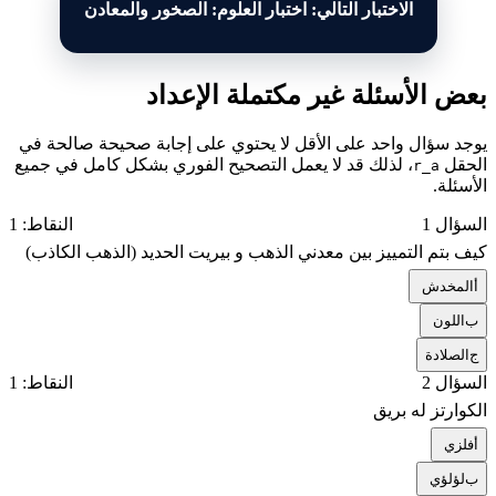
الاختبار التالي: اختبار العلوم: الصخور والمعادن
بعض الأسئلة غير مكتملة الإعداد
يوجد سؤال واحد على الأقل لا يحتوي على إجابة صحيحة صالحة في
الحقل
، لذلك قد لا يعمل التصحيح الفوري بشكل كامل في جميع
r_a
الأسئلة.
السؤال 1
النقاط: 1
كيف بتم التمييز بين معدني الذهب و بيريت الحديد (الذهب الكاذب)
أ
المخدش
ب
اللون
ج
الصلادة
السؤال 2
النقاط: 1
الكوارتز له بريق
أ
فلزي
ب
لؤلؤي