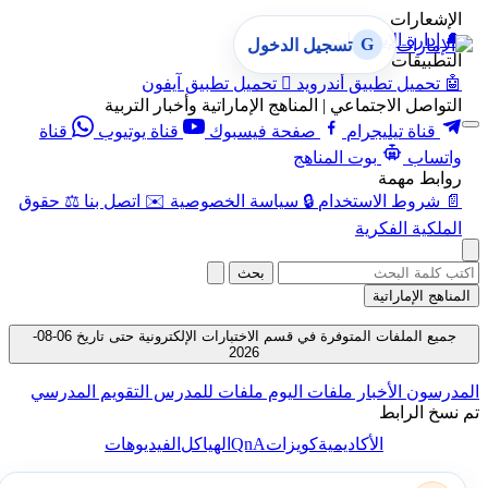
الإشعارات
🔔
إدارة الإشعارات
G
تسجيل الدخول
التطبيقات
🤖
تحميل تطبيق أندرويد

تحميل تطبيق آيفون
التواصل الاجتماعي | المناهج الإماراتية وأخبار التربية
قناة تيليجرام
صفحة فيسبوك
قناة يوتيوب
قناة
واتساب
بوت المناهج
روابط مهمة
📄
شروط الاستخدام
🔒
سياسة الخصوصية
✉️
اتصل بنا
⚖️
حقوق
الملكية الفكرية
بحث
المناهج الإماراتية
جميع الملفات المتوفرة في قسم الاختبارات الإلكترونية حتى تاريخ 06-08-
2026
المدرسون
الأخبار
ملفات اليوم
ملفات للمدرس
التقويم المدرسي
تم نسخ الرابط
QnA
الأكاديمية
كويزات
الهياكل
الفيديوهات