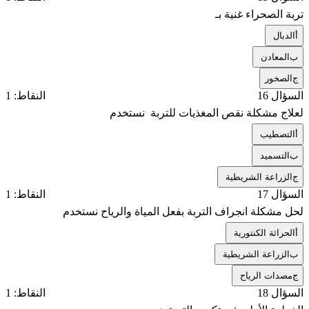
تربة الصحراء غنية بـ
أ
الدبال
ب
المعادن
ج
الصخور
السؤال 16
النقاط: 1
لعلاج مشكلة نقص المغذيات للتربة نستخدم
أ
التصطيب
ب
التسميد
ج
الزراعة الشريطية
السؤال 17
النقاط: 1
لحل مشكلة انجراف التربة بفعل المياة والرياح نستخدم
أ
الحراثة الكنتورية
ب
الزراعة الشريطية
ج
مصدات الرياح
السؤال 18
النقاط: 1