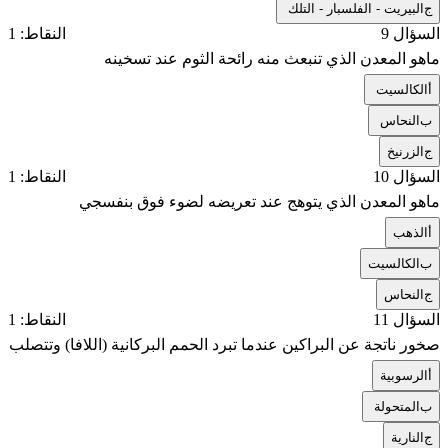
ج
البيريت - الفلسبار - التلك
السؤال 9
النقاط: 1
ماهو المعدن الذي تنبعث منه رائحة الثوم عند تسخينه
أ
الكالسيت
ب
النحاس
ج
الزرنيخ
السؤال 10
النقاط: 1
ماهو المعدن الذي يتوهج عند تعريضه لضوء فوق بنفسجي
أ
الذهب
ب
الكالسيت
ج
النحاس
السؤال 11
النقاط: 1
صخور ناتجة عن البراكين عندما تبرد الحمم البركانية (اللافا) وتتصلب
أ
الرسوبية
ب
المتحولة
ج
النارية