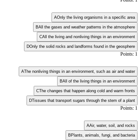
A
Only the living organisms in a specific area
B
All the gases and weather patterns in the atmosphere
C
All the living and nonliving things in an environment
D
Only the solid rocks and landforms found in the geosphere
Points: 1
A
The nonliving things in an environment, such as air and water
B
All of the living things in an environment
C
The changes that happen along cold and warm fronts
D
Tissues that transport sugars through the stem of a plant
Points: 1
A
Air, water, soil, and rocks
B
Plants, animals, fungi, and bacteria