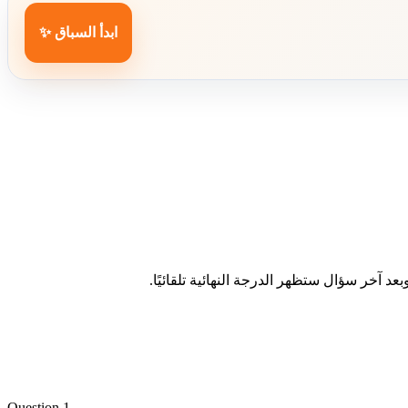
ابدأ السباق ✨
د آخر سؤال ستظهر الدرجة النهائية تلقائيًا.
Question 1