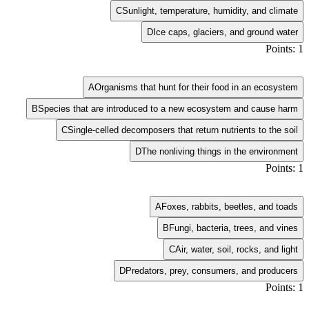
C
Sunlight, temperature, humidity, and climate
D
Ice caps, glaciers, and ground water
Points: 1
A
Organisms that hunt for their food in an ecosystem
B
Species that are introduced to a new ecosystem and cause harm
C
Single-celled decomposers that return nutrients to the soil
D
The nonliving things in the environment
Points: 1
A
Foxes, rabbits, beetles, and toads
B
Fungi, bacteria, trees, and vines
C
Air, water, soil, rocks, and light
D
Predators, prey, consumers, and producers
Points: 1