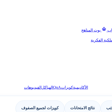
اب
بوت المناهج
لكية الفكرية
QnA
الأكاديمية
كويزات
الهياكل
الفيديوهات
كتب
نتائج الامتحانات
كويزات لجميع الصفوف