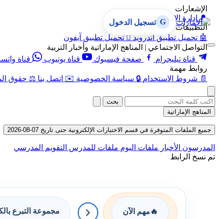
الإشعارات
🔔
إدارة الإشعارات
G
تسجيل الدخول
التطبيقات
🤖
تحميل تطبيق أندرويد

تحميل تطبيق آيفون
التواصل الاجتماعي | المناهج الإماراتية وأخبار التربية
قناة تيليجرام
صفحة فيسبوك
قناة يوتيوب
قناة واتس
روابط مهمة
📄
شروط الاستخدام
🔒
سياسة الخصوصية
✉️
اتصل بنا
⚖️
حقوق الم
بحث
المناهج الإماراتية
جميع الملفات المتوفرة في قسم الاختبارات الإلكترونية حتى تاريخ 07-08-2026
المدرسون
الأخبار
ملفات اليوم
ملفات للمدرس
التقويم المدرسي
تم نسخ الرابط
مجموعة التبرع بال
🔥
مهم الآن