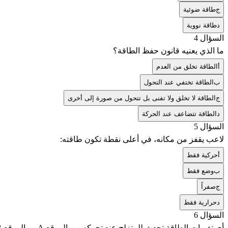
ج
طاقة ضوئية
د
طاقة نووية
السؤال 4
ما الذي يعنيه قانون حفظ الطاقة؟
أ
الطاقة تخلق من العدم
ب
الطاقة تختفي عند التحول
ج
الطاقة لا تخلق ولا تفنى بل تتحول من صورة إلى أخرى
د
الطاقة تتضاعف عند الحركة
السؤال 5
لاعب يقفز من مكانه، في أعلى نقطة تكون طاقته:
أ
حركية فقط
ب
وضع فقط
ج
صفراً
د
حرارية فقط
السؤال 6
أي تغيرات الطاقة تحدث للمتزلج عند تحركه من الموقع A ← الموقع B ← الموقع C؟