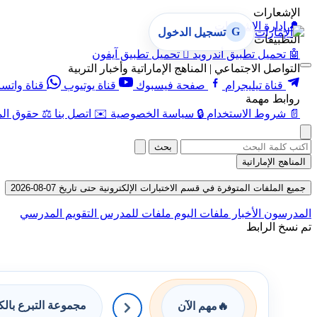
الإشعارات
🔔
إدارة الإشعارات
G
تسجيل الدخول
التطبيقات
🤖
تحميل تطبيق أندرويد

تحميل تطبيق آيفون
التواصل الاجتماعي | المناهج الإماراتية وأخبار التربية
قناة تيليجرام
صفحة فيسبوك
قناة يوتيوب
قناة واتس
روابط مهمة
📄
شروط الاستخدام
🔒
سياسة الخصوصية
✉️
اتصل بنا
⚖️
حقوق الم
بحث
المناهج الإماراتية
جميع الملفات المتوفرة في قسم الاختبارات الإلكترونية حتى تاريخ 07-08-2026
المدرسون
الأخبار
ملفات اليوم
ملفات للمدرس
التقويم المدرسي
تم نسخ الرابط
مجموعة التبرع بال
🔥
مهم الآن