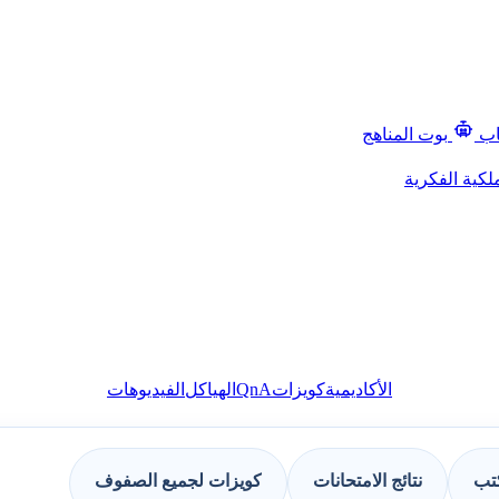
اب
بوت المناهج
لكية الفكرية
QnA
الأكاديمية
كويزات
الهياكل
الفيديوهات
كتب
نتائج الامتحانات
كويزات لجميع الصفوف