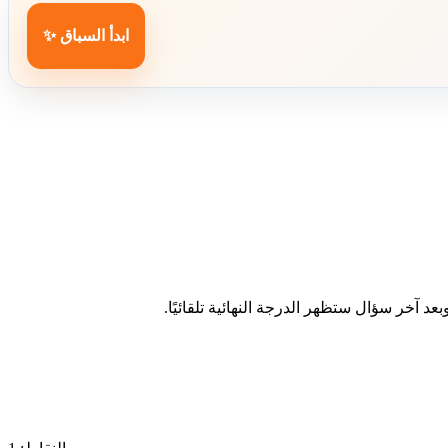
ابدأ السباق ✨
د آخر سؤال ستظهر الدرجة النهائية تلقائيًا.