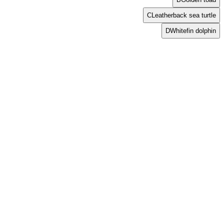
C
Leatherback sea turtle
D
Whitefin dolphin