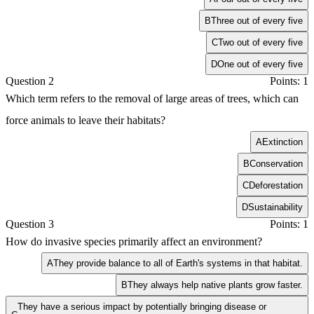
B
Three out of every five
C
Two out of every five
D
One out of every five
Question 2
Points: 1
Which term refers to the removal of large areas of trees, which can
force animals to leave their habitats?
A
Extinction
B
Conservation
C
Deforestation
D
Sustainability
Question 3
Points: 1
How do invasive species primarily affect an environment?
A
They provide balance to all of Earth's systems in that habitat.
B
They always help native plants grow faster.
They have a serious impact by potentially bringing disease or