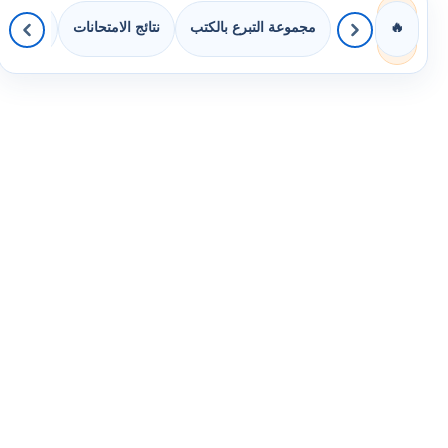
مجموعة التبرع بالكتب
نتائج الامتحانات
كويزات 
🔥