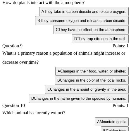
How do plants interact with the atmosphere?
A
They take in carbon dioxide and release oxygen.
B
They consume oxygen and release carbon dioxide.
C
They have no effect on the atmosphere.
D
They trap nitrogen in the soil.
Question 9
Points: 1
What is a primary reason a population of animals might increase or
decrease over time?
A
Changes in their food, water, or shelter.
B
Changes in the color of the local rocks.
C
Changes in the amount of gravity in the area.
D
Changes in the name given to the species by humans.
Question 10
Points: 1
Which animal is currently extinct?
A
Mountain gorilla
B
Golden toad