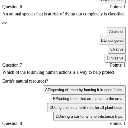
Question 6
Points: 1
An animal species that is at risk of dying out completely is classified
as:
A
Extinct
B
Endangered
C
Native
D
Invasive
Question 7
Points: 1
Which of the following human actions is a way to help protect
Earth's natural resources?
A
Disposing of trash by burning it in open fields.
B
Planting trees that are native to the area.
C
Using chemical fertilizers for all plant beds.
D
Driving a car for all short-distance trips.
Question 8
Points: 1