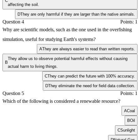
C
affecting the soil.
D
They are only harmful if they are larger than the native animals.
Question 4
Points: 1
Why are scientific models, such as the one used in the overfishing
simulation, useful for studying Earth's systems?
A
They are always easier to read than written reports.
They allow us to observe potential harmful effects without causing
B
actual harm to living things.
C
They can predict the future with 100% accuracy.
D
They eliminate the need for field data collection.
Question 5
Points: 1
Which of the following is considered a renewable resource?
A
Coal
B
Oil
C
Sunlight
D
Natural Gas