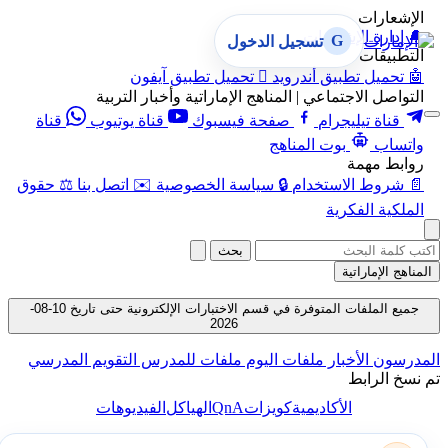
الإشعارات
🔔
إدارة الإشعارات
G
تسجيل الدخول
التطبيقات
🤖
تحميل تطبيق أندرويد

تحميل تطبيق آيفون
التواصل الاجتماعي | المناهج الإماراتية وأخبار التربية
قناة تيليجرام
صفحة فيسبوك
قناة يوتيوب
قناة
واتساب
بوت المناهج
روابط مهمة
📄
شروط الاستخدام
🔒
سياسة الخصوصية
✉️
اتصل بنا
⚖️
حقوق
الملكية الفكرية
بحث
المناهج الإماراتية
جميع الملفات المتوفرة في قسم الاختبارات الإلكترونية حتى تاريخ 10-08-
2026
المدرسون
الأخبار
ملفات اليوم
ملفات للمدرس
التقويم المدرسي
تم نسخ الرابط
QnA
الأكاديمية
كويزات
الهياكل
الفيديوهات