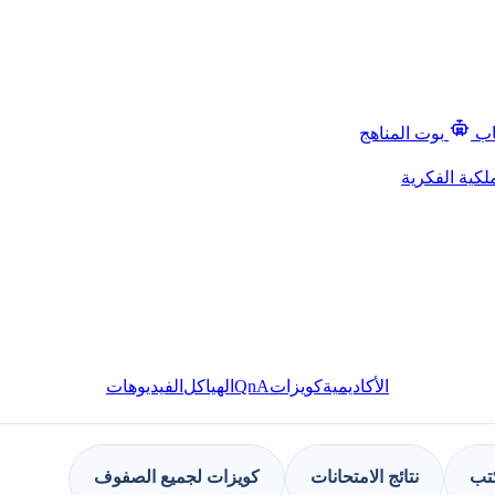
اب
بوت المناهج
لكية الفكرية
QnA
الأكاديمية
كويزات
الهياكل
الفيديوهات
كتب
نتائج الامتحانات
كويزات لجميع الصفوف