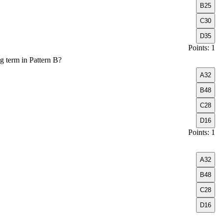
B
25
C
30
D
35
Points: 1
ng term in Pattern B?
A
32
B
48
C
28
D
16
Points: 1
A
32
B
48
C
28
D
16