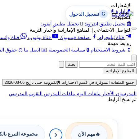
الإشعارات
🔔
إدارة الإشعارات
G
تسجيل الدخول
التطبيقات
🤖
تحميل تطبيق أندرويد

تحميل تطبيق آيفون
التواصل الاجتماعي | المناهج الإماراتية وأخبار التربية
قناة تيليجرام
صفحة فيسبوك
قناة يوتيوب
قناة واتس
روابط مهمة
📄
شروط الاستخدام
🔒
سياسة الخصوصية
✉️
اتصل بنا
⚖️
حقوق الم
بحث
المناهج الإماراتية
جميع الملفات المتوفرة في قسم الاختبارات الإلكترونية حتى تاريخ 06-08-2026
المدرسون
الأخبار
ملفات اليوم
ملفات للمدرس
التقويم المدرسي
تم نسخ الرابط
مجموعة التبرع بال
🔥
مهم الآن