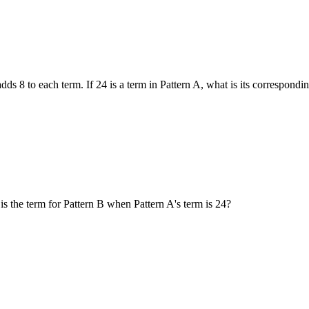
 adds 8 to each term. If 24 is a term in Pattern A, what is its correspondi
 is the term for Pattern B when Pattern A's term is 24?