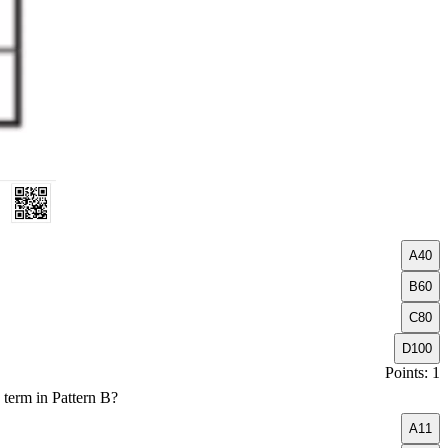
A
40
B
60
C
80
D
100
Points: 1
g term in Pattern B?
A
11