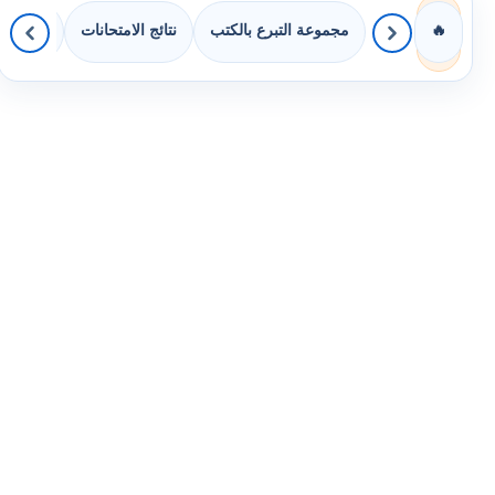
مجموعة التبرع بالكتب
نتائج الامتحانات
كويزات 
🔥