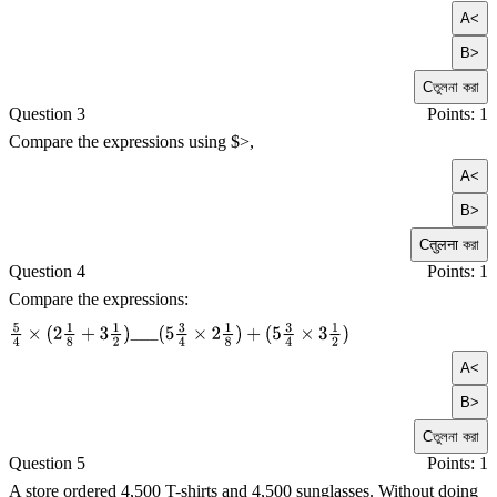
A
<
B
>
C
তুলনা করা
Question 3
Points: 1
Compare the expressions using $>,
A
<
B
>
C
तुलना করা
Question 4
Points: 1
Compare the expressions:
5
4
×
(
2
1
8
+
3
1
2
)
_
_
_
(
5
3
4
×
2
1
8
)
+
(
5
3
4
×
3
1
2
)
A
<
B
>
C
তুলনা করা
Question 5
Points: 1
A store ordered 4,500 T-shirts and 4,500 sunglasses. Without doing