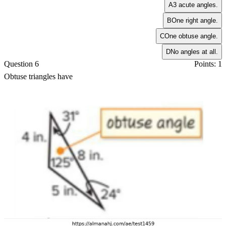
A
3 acute angles.
B
One right angle.
C
One obtuse angle.
D
No angles at all.
Question 6
Points: 1
Obtuse triangles have