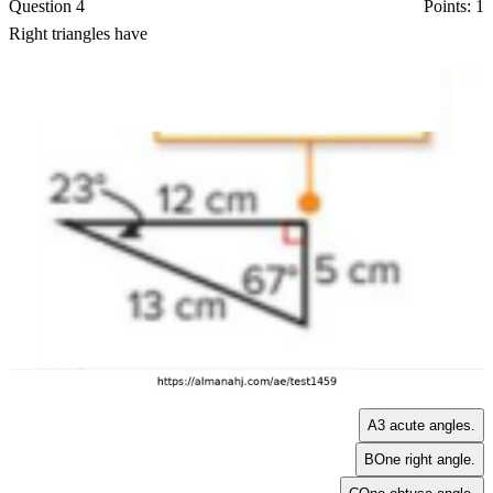
Question 4
Points: 1
Right triangles have
A
3 acute angles.
B
One right angle.