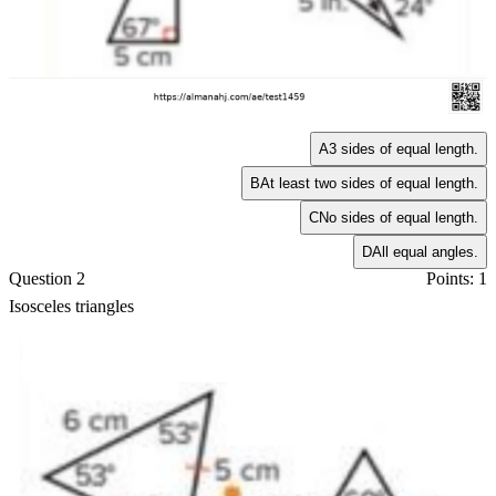
A
3 sides of equal length.
B
At least two sides of equal length.
C
No sides of equal length.
D
All equal angles.
Question 2
Points: 1
Isosceles triangles