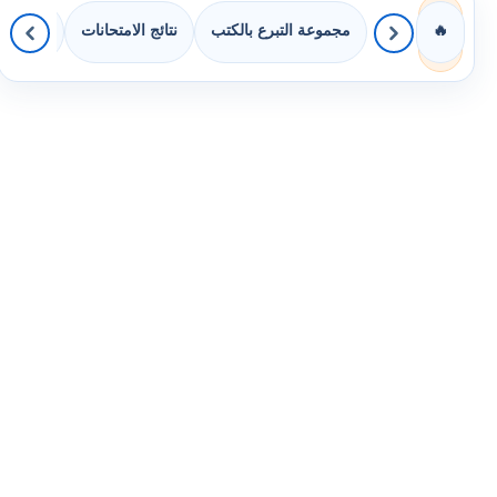
مجموعة التبرع بالكتب
نتائج الامتحانات
كويزات 
🔥