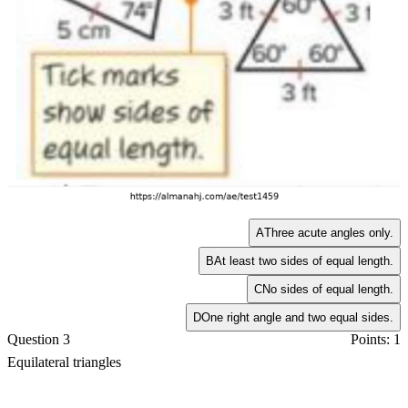
A
Three acute angles only.
B
At least two sides of equal length.
C
No sides of equal length.
D
One right angle and two equal sides.
Question 3
Points: 1
Equilateral triangles