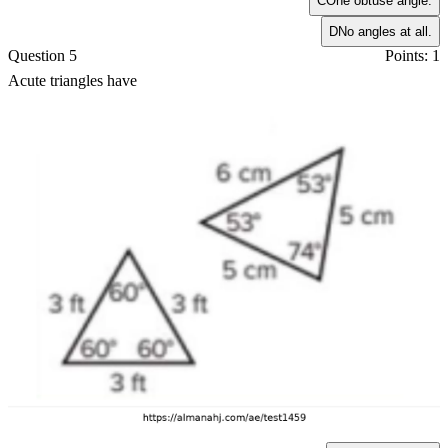
C
One obtuse angle.
D
No angles at all.
Question 5
Points: 1
Acute triangles have