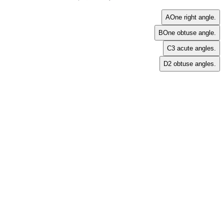
A
One right angle.
B
One obtuse angle.
C
3 acute angles.
D
2 obtuse angles.