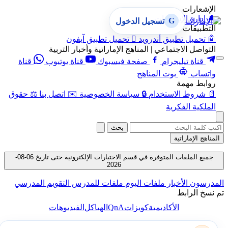
الإشعارات
🔔
إدارة الإشعارات
G
تسجيل الدخول
التطبيقات
🤖
تحميل تطبيق أندرويد

تحميل تطبيق آيفون
التواصل الاجتماعي | المناهج الإماراتية وأخبار التربية
قناة تيليجرام
صفحة فيسبوك
قناة يوتيوب
قناة
واتساب
بوت المناهج
روابط مهمة
📄
شروط الاستخدام
🔒
سياسة الخصوصية
✉️
اتصل بنا
⚖️
حقوق
الملكية الفكرية
بحث
المناهج الإماراتية
جميع الملفات المتوفرة في قسم الاختبارات الإلكترونية حتى تاريخ 06-08-
2026
المدرسون
الأخبار
ملفات اليوم
ملفات للمدرس
التقويم المدرسي
تم نسخ الرابط
QnA
الأكاديمية
كويزات
الهياكل
الفيديوهات