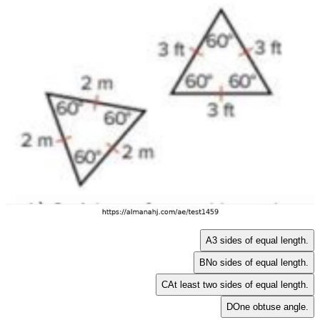
A
3 sides of equal length.
B
No sides of equal length.
C
At least two sides of equal length.
D
One obtuse angle.