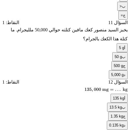
ب
>
ج
=
السؤال 11
النقاط: 1
يخبز السيد منصور كعك مافين كتلته حوالي
50,000
ملليجرام. ما
كتلة هذا الكعك بالجرام؟
أ
5 g
ب
50 g
ج
500 g
د
5,000 g
السؤال 12
النقاط: 1
135
,
000
mg
=
…
kg
أ
135 kg
ب
13.5 kg
ج
1.35 kg
د
0.135 kg