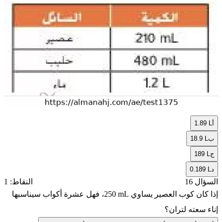
أ
1.89 L
ب
18.9 L
ج
189 L
د
0.189 L
السؤال 16
النقاط: 1
إذا كان كوب العصير يساوي
250 mL
، فهل عشرة أكواب سيناسبها
إناء سعته لتران؟