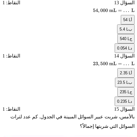
السؤال 13
النقاط: 1
54
,
000
mL
=
…
L
أ
54 L
ب
5.4 L
ج
540 L
د
0.054 L
السؤال 14
النقاط: 1
23
,
500
mL
=
…
L
أ
2.35 L
ب
23.5 L
ج
235 L
د
0.235 L
السؤال 15
النقاط: 1
بالأمس، شربت عبير السوائل المبينة في الجدول. كم عدد لترات
السوائل التي شربتها إجمالاً؟