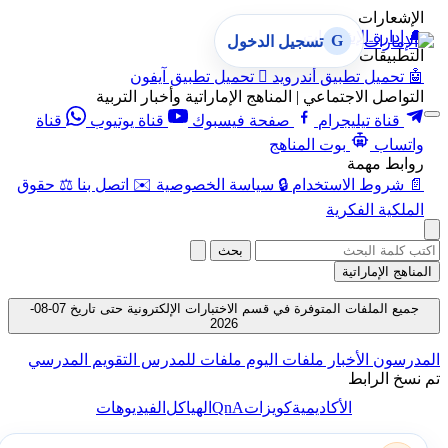
الإشعارات
🔔
إدارة الإشعارات
G
تسجيل الدخول
التطبيقات
🤖
تحميل تطبيق أندرويد

تحميل تطبيق آيفون
التواصل الاجتماعي | المناهج الإماراتية وأخبار التربية
قناة تيليجرام
صفحة فيسبوك
قناة يوتيوب
قناة
واتساب
بوت المناهج
روابط مهمة
📄
شروط الاستخدام
🔒
سياسة الخصوصية
✉️
اتصل بنا
⚖️
حقوق
الملكية الفكرية
بحث
المناهج الإماراتية
جميع الملفات المتوفرة في قسم الاختبارات الإلكترونية حتى تاريخ 07-08-
2026
المدرسون
الأخبار
ملفات اليوم
ملفات للمدرس
التقويم المدرسي
تم نسخ الرابط
QnA
الأكاديمية
كويزات
الهياكل
الفيديوهات