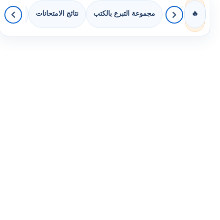
مجموعة التبرع بالكتب
نتائج الامتحانات
كويزات 
🔥