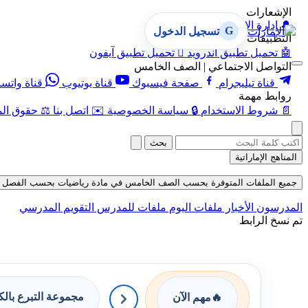
الإشعارات
🔔
إدارة الإشعارات
G
تسجيل الدخول
التطبيقات
🤖
تحميل تطبيق أندرويد

تحميل تطبيق آيفون
التواصل الاجتماعي | الصف الخامس
قناة تيليجرام
صفحة فيسبوك
قناة يوتيوب
قناة واتس
روابط مهمة
📄
شروط الاستخدام
🔒
سياسة الخصوصية
✉️
اتصل بنا
⚖️
حقوق الم
بحث
المناهج الإماراتية
جميع الملفات المتوفرة بحسب الصف الخامس في مادة رياضيات بحسب الفصل الأول في قس
المدرسون
الأخبار
ملفات اليوم
ملفات للمدرس
التقويم المدرسي
تم نسخ الرابط
مجموعة التبرع بال
🔥
مهم الآن