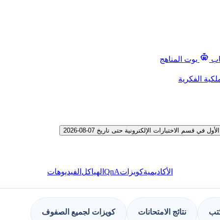
اب
بوت المناهج
لكية الفكرية
م الاختبارات الإلكترونية حتى تاريخ 07-08-2026
QnA
الأكاديمية
كويزات
الهياكل
الفيديوهات
كتب
نتائج الامتحانات
كويزات لجميع الصفوف