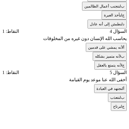
ب
لنتجنب أعمال الظالمين
ج
لنأخذ العبرة
د
لنطمئن إلى أنه عادل
السؤال 4
النقاط: 1
يحاسب الله الإنسان دون غيره من المخلوقات
أ
لأنه يمشي على قدمين
ب
لأنه متميز بشكله
ج
لأنه يتمتع بالعقل
السؤال 5
النقاط: 1
أخفى الله عنا موعد يوم القيامة
أ
لنجتهد في العبادة
ب
لنتعذب
ج
لنرتاح