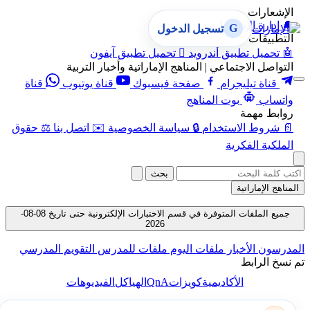
الإشعارات
🔔
إدارة الإشعارات
G
تسجيل الدخول
التطبيقات
🤖
تحميل تطبيق أندرويد

تحميل تطبيق آيفون
التواصل الاجتماعي | المناهج الإماراتية وأخبار التربية
قناة تيليجرام
صفحة فيسبوك
قناة يوتيوب
قناة
واتساب
بوت المناهج
روابط مهمة
📄
شروط الاستخدام
🔒
سياسة الخصوصية
✉️
اتصل بنا
⚖️
حقوق
الملكية الفكرية
بحث
المناهج الإماراتية
جميع الملفات المتوفرة في قسم الاختبارات الإلكترونية حتى تاريخ 08-08-
2026
المدرسون
الأخبار
ملفات اليوم
ملفات للمدرس
التقويم المدرسي
تم نسخ الرابط
QnA
الأكاديمية
كويزات
الهياكل
الفيديوهات