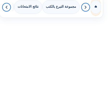
مجموعة التبرع بالكتب
نتائج الامتحانات
كويزات 
🔥