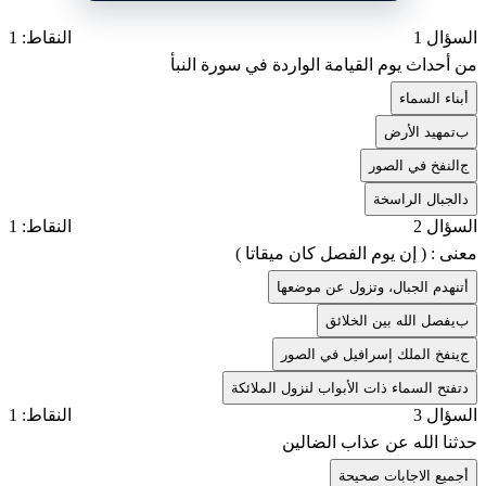
السؤال 1
النقاط: 1
من أحداث يوم القيامة الواردة في سورة النبأ
أ
بناء السماء
ب
تمهيد الأرض
ج
النفخ في الصور
د
الجبال الراسخة
السؤال 2
النقاط: 1
معنى : ( إن يوم الفصل كان ميقاتا )
أ
تنهدم الجبال، وتزول عن موضعها
ب
يفصل الله بين الخلائق
ج
ينفخ الملك إسرافيل في الصور
د
تفتح السماء ذات الأبواب لنزول الملائكة
السؤال 3
النقاط: 1
حدثنا الله عن عذاب الضالين
أ
جميع الاجابات صحيحة