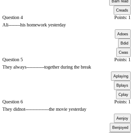
B
am read
C
reads
Question 4
Points: 1
Ali--------his homework yesterday
A
does
B
did
C
was
Question 5
Points: 1
They always------------together during the break
A
playing
B
plays
C
play
Question 6
Points: 1
They didnot----------------the movie yesterday
A
enjoy
B
enjoyed