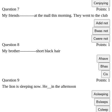
C
enjoying
Question 7
Points: 1
My friends------------at the mall this morning. They went to the club
A
did not
B
was not
C
were not
Question 8
Points: 1
My brother-------------short black hair
A
have
B
has
C
is
Question 9
Points: 1
The lion is sleeping now. He__in the afternoon
A
sleeping
B
sleeps
C
sleep