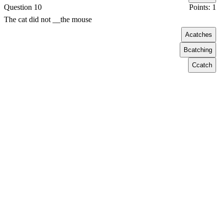
Question 10
Points: 1
The cat did not __the mouse
A
catches
B
catching
C
catch