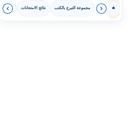
مجموعة التبرع بالكتب
نتائج الامتحانات
كويزات 
🔥