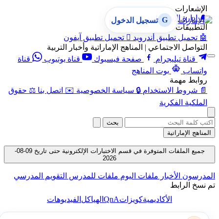
الإشعارات
🔔
إدارة الإشعارات
G
تسجيل الدخول
التطبيقات
🤖
تحميل تطبيق أندرويد

تحميل تطبيق آيفون
التواصل الاجتماعي | المناهج الإماراتية وأخبار التربية
قناة تيليجرام
صفحة فيسبوك
قناة يوتيوب
قناة
واتساب
بوت المناهج
روابط مهمة
📄
شروط الاستخدام
🔒
سياسة الخصوصية
✉️
اتصل بنا
⚖️
حقوق
الملكية الفكرية
بحث
المناهج الإماراتية
جميع الملفات المتوفرة في قسم الاختبارات الإلكترونية حتى تاريخ 09-08-
2026
المدرسون
الأخبار
ملفات اليوم
ملفات للمدرس
التقويم المدرسي
تم نسخ الرابط
QnA
الأكاديمية
كويزات
الهياكل
الفيديوهات