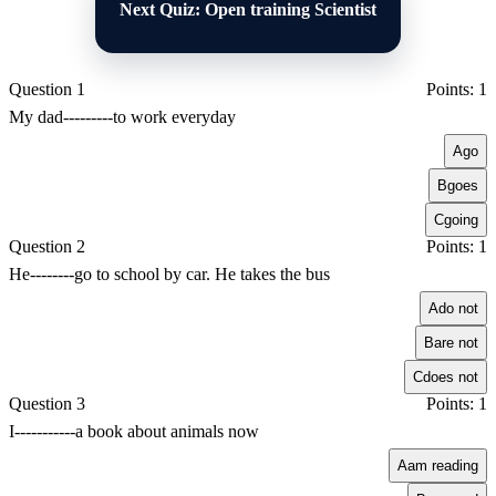
Next Quiz: Open training Scientist
Question 1
Points: 1
My dad---------to work everyday
A
go
B
goes
C
going
Question 2
Points: 1
He--------go to school by car. He takes the bus
A
do not
B
are not
C
does not
Question 3
Points: 1
I-----------a book about animals now
A
am reading