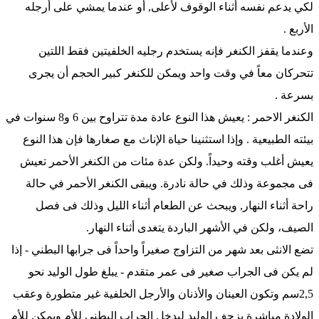
لكي يدعم نفسه أثناء الوقوف لأعلى, أو عندما يمشي على أرجله
الأربع .
وعندما يقفز الكنغر فإنه يستخدم رجليه الخلفيتين فقط اللتين
تتحركان معاً في وقت واحد ويمكن للكنغر كبير الحجم أن يجرى
بسرعة .
الكنغر الاحمر : يعيش هذا النوع عادة مدة تتراوح بين 6 و8 سنوات في
بيئته الطبيعية . وإذا استثنينا حياة الإناث مع صغارها فإن هذا النوع
يعيش أغلب وقته وحيداً. ولكن عدة مئات من الكنغر الأحمر تعيش
فى مجموعة وذلك في حالة نادرة. ويبقى الكنغر الأحمر في حالة
راحة أثناء النهار, ويبحث عن الطعام أثناء الليل وذلك فى فصل
الصيف، ولكن في الأشهر الباردة يتغدى أثناء النهار.
تضع الانثى بعد شهر من التزاوج صغيراً واحداً فى جرابها البطني - إذا
لم يكن فى الجراب صغير فى عمر متقدم - يبلغ طول الوليد نحو
2,5سم وتكون العينان والأذنان والأرجل الخلفية غير متطورة وعقب
الولادة مباشرة يزحف الوليد ليدخل الجراب البطنى للأم ويمكن للأم