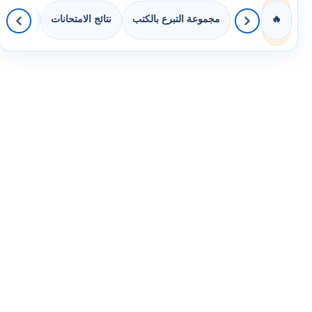
مجموعة التبرع بالكتب
نتائج الامتحانات
كويزات 
🔥