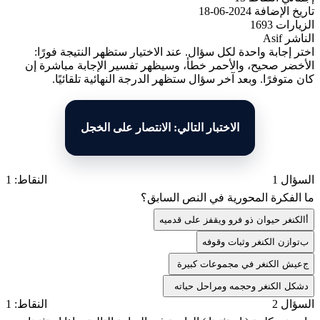
تاريخ الإضافة
2024-06-18
الزيارات
1693
الناشر
Asif
اختر إجابة واحدة لكل سؤال. عند الاختيار ستظهر النتيجة فورًا:
الأخضر صحيح، والأحمر خطأ، وسيظهر تفسير الإجابة مباشرة إن
كان متوفرًا. وبعد آخر سؤال ستظهر الدرجة النهائية تلقائيًا.
الاختبار التالي: الانتصار على الخجل
السؤال 1
النقاط: 1
ما الفكرة المحورية في النص السابق؟
أ
الكنغر حيوان ذو فرو ويقفز على قدميه
ب
توازن الكنغر وثبات وقوفه
ج
عيش الكنغر في مجموعات كبيرة
د
شكل الكنغر وحجمه ومراحل حياته
السؤال 2
النقاط: 1