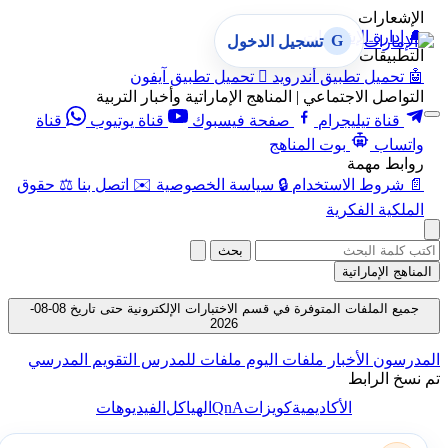
الإشعارات
🔔
إدارة الإشعارات
G
تسجيل الدخول
التطبيقات
🤖
تحميل تطبيق أندرويد

تحميل تطبيق آيفون
التواصل الاجتماعي | المناهج الإماراتية وأخبار التربية
قناة تيليجرام
صفحة فيسبوك
قناة يوتيوب
قناة
واتساب
بوت المناهج
روابط مهمة
📄
شروط الاستخدام
🔒
سياسة الخصوصية
✉️
اتصل بنا
⚖️
حقوق
الملكية الفكرية
بحث
المناهج الإماراتية
جميع الملفات المتوفرة في قسم الاختبارات الإلكترونية حتى تاريخ 08-08-
2026
المدرسون
الأخبار
ملفات اليوم
ملفات للمدرس
التقويم المدرسي
تم نسخ الرابط
QnA
الأكاديمية
كويزات
الهياكل
الفيديوهات