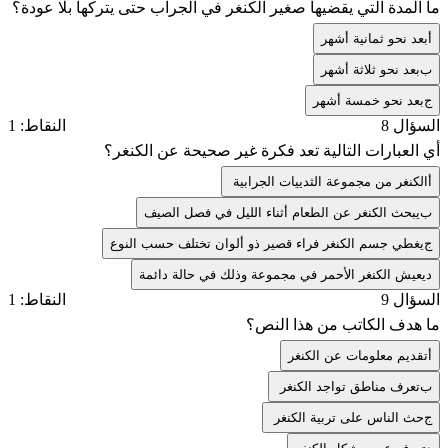
ما المدة التي يقضيها صغير الكنغر في الجراب حتى يتركها بلا عودة؟
أ
بعد نحو ثمانية أشهر
ب
بعد نحو ثلاثة أشهر
ج
بعد نحو خمسة أشهر
السؤال 8
النقاط: 1
أي العبارات التالية تعد فكرة غير صحيحة عن الكنغر؟
أ
الكنغر من مجموعة الثدييات الجرابية
ب
يبحث الكنغر عن الطعام أثناء الليل في فصل الصيف
ج
يغطي جسم الكنغر فراء قصير ذو ألوان تختلف حسب النوع
د
يعيش الكنغر الأحمر في مجموعة وذلك في حالة دائمة
السؤال 9
النقاط: 1
ما هدف الكاتب من هذا النص؟
أ
تقديم معلومات عن الكنغر
ب
تعرف مناطق تواجد الكنغر
ج
حث الناس على تربية الكنغر