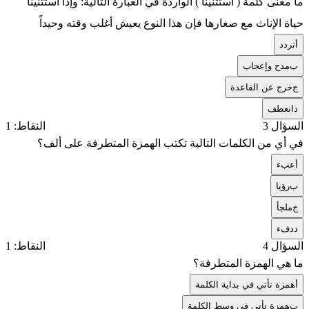
ما معنى كلمة ( استثنينا ) الواردة في العبارة التالية: وإذا استثنينا
حياة الإناث مع صغارها فإن هذا النوع يعيش أغلب وقته وحيداً
أ
تردد
ب
مدح وإعجاب
ج
خرج عن القاعدة
د
انعطف
السؤال 3
النقاط: 1
في أي من الكلمات التالية تكتب الهمزة المتطرفة على ألف؟
أ
عبء
ب
رؤيا
ج
ملجأ
د
دفء
السؤال 4
النقاط: 1
ما هي الهمزة المتطرفة؟
أ
همزة تأتي في بداية الكلمة
ب
همزة تأتي في وسط الكلمة