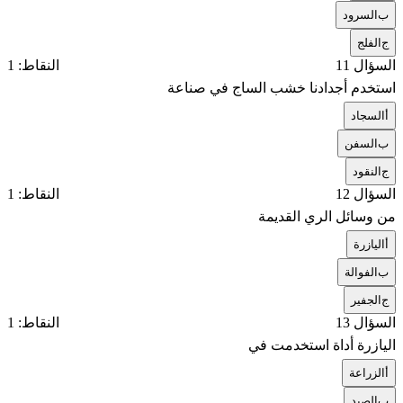
ب
السرود
ج
الفلج
السؤال 11
النقاط: 1
استخدم أجدادنا خشب الساج في صناعة
أ
السجاد
ب
السفن
ج
النقود
السؤال 12
النقاط: 1
من وسائل الري القديمة
أ
اليازرة
ب
الفوالة
ج
الجفير
السؤال 13
النقاط: 1
اليازرة أداة استخدمت في
أ
الزراعة
ب
الصيد