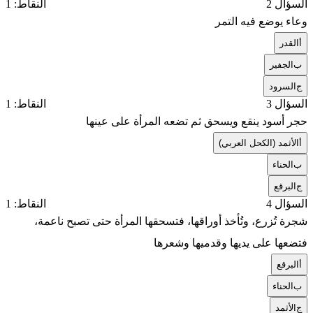
السؤال 2
النقاط: 1
وعاء يوضع فيه التمر
أ
القدر
ب
الجفير
ج
السرود
السؤال 3
النقاط: 1
حجر أسود ينقع ويسحق ثم تضعه المرأة على عينها
أ
الأثمد (الكحل العربي)
ب
الحناء
ج
البرقع
السؤال 4
النقاط: 1
شجرة تُزرع، وتُأخذ أوراقها، فتسحقها المرأة حتى تصبح ناعمة،
فتضعها على يديها وقدميها وشعرها
أ
البرقع
ب
الحناء
ج
الأثمد