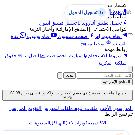
الإشعارات
🔔
إدارة الإشعارات
G
تسجيل الدخول
التطبيقات
🤖
تحميل تطبيق أندرويد

تحميل تطبيق آيفون
التواصل الاجتماعي | المناهج الإماراتية وأخبار التربية
قناة تيليجرام
صفحة فيسبوك
قناة يوتيوب
قناة
واتساب
بوت المناهج
روابط مهمة
📄
شروط الاستخدام
🔒
سياسة الخصوصية
✉️
اتصل بنا
⚖️
حقوق
الملكية الفكرية
بحث
المناهج الإماراتية
جميع الملفات المتوفرة في قسم الاختبارات الإلكترونية حتى تاريخ 08-08-
2026
المدرسون
الأخبار
ملفات اليوم
ملفات للمدرس
التقويم المدرسي
تم نسخ الرابط
QnA
الأكاديمية
كويزات
الهياكل
الفيديوهات