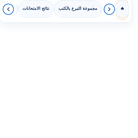
مجموعة التبرع بالكتب
نتائج الامتحانات
كويزات 
🔥