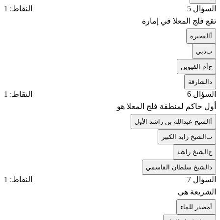
السؤال 5
النقاط: 1
تقع فلج المعلا في إمارة
أ
الفجيرة
ب
دبي
ج
أم القيوين
د
الشارقة
السؤال 6
النقاط: 1
أول حاكم لمنطقة فلج المعلا هو
أ
الشيخ عبدالله بن راشد الأول
ب
الشيخ زايد الكبير
ج
الشيخ راشد
د
الشيخ سلطان القاسمي
السؤال 7
النقاط: 1
الشريعة هي
أ
مصدر للماء