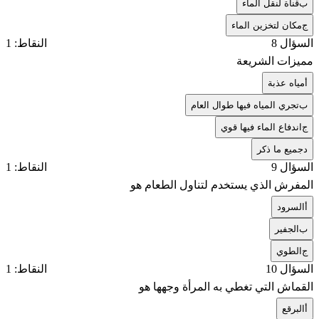
ب
قناة لنقل الماء
ج
مكان لتخزين الماء
السؤال 8
النقاط: 1
مميزات الشريعة
أ
مياه عذبة
ب
تجري المياه فيها طوال العام
ج
اندفاع الماء فيها قوي
د
جميع ما ذكر
السؤال 9
النقاط: 1
المفرش الذي يستخدم لتناول الطعام هو
أ
السرود
ب
الجفير
ج
الطوي
السؤال 10
النقاط: 1
القماش التي تغطي به المرأة وجهها هو
أ
البرقع