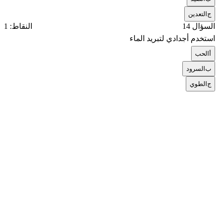
ج
التعدين
السؤال 14
النقاط: 1
استخدم أجدادي لتبريد الماء
أ
الحب
ب
السرود
ج
الطوي