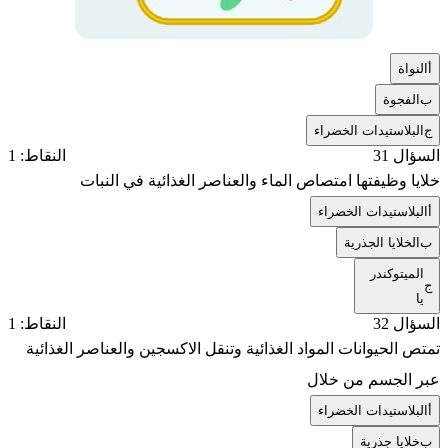
أ
النواة
ب
الفجوة
ج
البلاستيدات الخضراء
السؤال 31
النقاط: 1
خلايا وظيفتها امتصاص الماء والعناصر الغذائية في النبات
أ
البلاستيدات الخضراء
ب
الخلايا الجذرية
الميتوكندر
ج
يا
السؤال 32
النقاط: 1
تمتص الحيوانات المواد الغذائية وتنقل الاكسجين والعناصر الغذائية
عبر الجسم من خلال
أ
البلاستيدات الخضراء
ب
خلايا جذرية