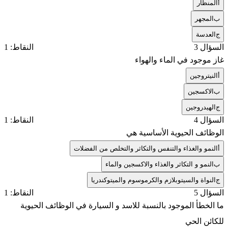
أ
المنظار
ب
المجهر
ج
العدسة
السؤال 3
النقاط: 1
غاز موجود في الماء والهواء
أ
النيتروجين
ب
الاكسجين
ج
الهيدروجين
السؤال 4
النقاط: 1
الوظائف الحيوية الأساسية هي
أ
النمو والغذاء والتنفس والتكاثر والتخلص من الفضلات
ب
النمو و التكاثر والغذاء والاكسجين والماء
ج
النواة والسيتوبلازم والكرموسوم والميتوكندريا
السؤال 5
النقاط: 1
ما الخطأ الموجود بالنسبة للاسد و السيارة في الوظائف الحيوية
للكائن الحي