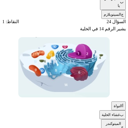
ب
يا
ج
السيتوبلازم
السؤال 24
النقاط: 1
يشير الرقم 14 في الخلية
أ
النواة
ب
غشاء الخلية
الميتوكندر
ج