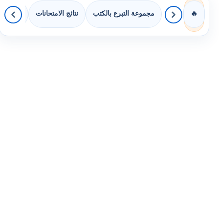
مجموعة التبرع بالكتب
نتائج الامتحانات
كويزات 
🔥