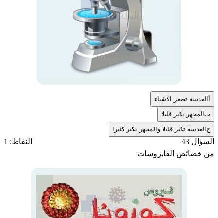
أ
العدسة تصغر الاشياء
ب
المجهر يكبر قليلا
ج
العدسة تكبر قليلا والمجهر يكبر كثيرا
السؤال 43
النقاط: 1
من خصائص الفايروسات