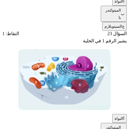
أ
النواة
الميتوكندر
ب
يا
ج
السيتوبلازم
السؤال 23
النقاط: 1
يشير الرقم 1 في الخلية
أ
النواة
الميتوكندر