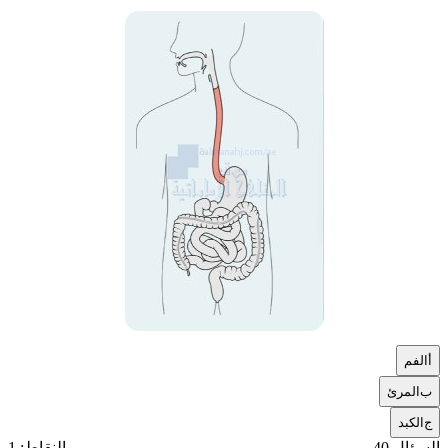
أ
الفم
ب
المرئ
ج
الكبد
السؤال 40
النقاط: 1