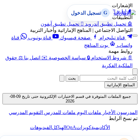
الإشعارات
🔔
إدارة الإشعارات
G
تسجيل الدخول
التطبيقات
🤖
تحميل تطبيق أندرويد

تحميل تطبيق آيفون
التواصل الاجتماعي | المناهج الإماراتية وأخبار التربية
قناة تيليجرام
صفحة فيسبوك
قناة يوتيوب
قناة
واتساب
بوت المناهج
روابط مهمة
📄
شروط الاستخدام
🔒
سياسة الخصوصية
✉️
اتصل بنا
⚖️
حقوق
الملكية الفكرية
بحث
المناهج الإماراتية
جميع الملفات المتوفرة في قسم الاختبارات الإلكترونية حتى تاريخ 09-08-
2026
المدرسون
الأخبار
ملفات اليوم
ملفات للمدرس
التقويم المدرسي
تم نسخ الرابط
QnA
الأكاديمية
كويزات
الهياكل
الفيديوهات