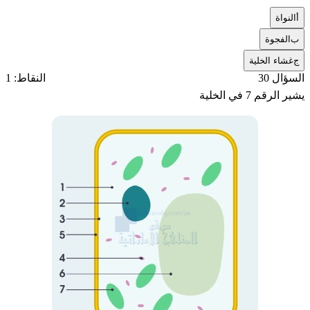
أ
النواة
ب
الفجوة
ج
غشاء الخلية
السؤال 30
النقاط: 1
يشير الرقم 7 في الخلية