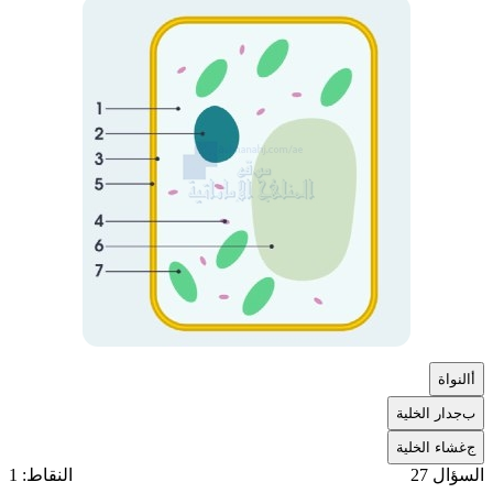
أ
النواة
ب
جدار الخلية
ج
غشاء الخلية
السؤال 27
النقاط: 1