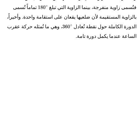
180
∘
90
∘
فتُسمى زاوية منفرجة، بينما الزاوية التي تبلغ
تماماً تُسمى
∘
180
∘
بالزاوية المستقيمة لأن ضلعيها يقعان على استقامة واحدة. وأخيراً،
∘
الدورة الكاملة حول نقطة تُعادل
، وهي ما تُمثله حركة عقرب
360
الساعة عندما يكمل دورة تامة.
∘