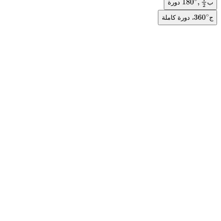
ب
دورة
180
∘
,
1
2
ج
، دورة كاملة
360
∘