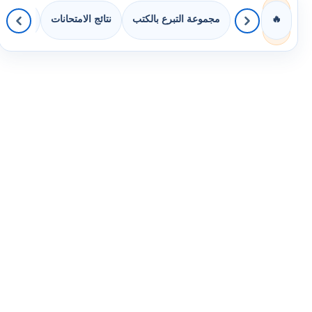
مجموعة التبرع بالكتب
نتائج الامتحانات
كويزات 
🔥