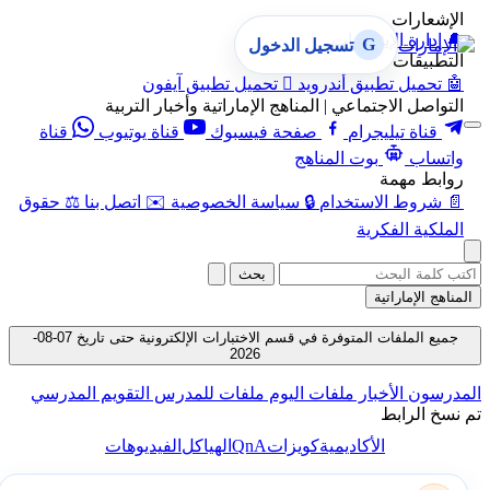
الإشعارات
🔔
إدارة الإشعارات
G
تسجيل الدخول
التطبيقات
🤖
تحميل تطبيق أندرويد

تحميل تطبيق آيفون
التواصل الاجتماعي | المناهج الإماراتية وأخبار التربية
قناة تيليجرام
صفحة فيسبوك
قناة يوتيوب
قناة
واتساب
بوت المناهج
روابط مهمة
📄
شروط الاستخدام
🔒
سياسة الخصوصية
✉️
اتصل بنا
⚖️
حقوق
الملكية الفكرية
بحث
المناهج الإماراتية
جميع الملفات المتوفرة في قسم الاختبارات الإلكترونية حتى تاريخ 07-08-
2026
المدرسون
الأخبار
ملفات اليوم
ملفات للمدرس
التقويم المدرسي
تم نسخ الرابط
QnA
الأكاديمية
كويزات
الهياكل
الفيديوهات