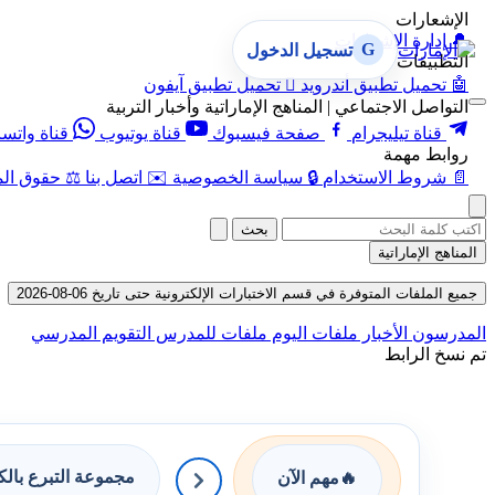
الإشعارات
🔔
إدارة الإشعارات
G
تسجيل الدخول
التطبيقات
🤖
تحميل تطبيق أندرويد

تحميل تطبيق آيفون
التواصل الاجتماعي | المناهج الإماراتية وأخبار التربية
قناة تيليجرام
صفحة فيسبوك
قناة يوتيوب
قناة واتس
روابط مهمة
📄
شروط الاستخدام
🔒
سياسة الخصوصية
✉️
اتصل بنا
⚖️
حقوق الم
بحث
المناهج الإماراتية
جميع الملفات المتوفرة في قسم الاختبارات الإلكترونية حتى تاريخ 06-08-2026
المدرسون
الأخبار
ملفات اليوم
ملفات للمدرس
التقويم المدرسي
تم نسخ الرابط
مجموعة التبرع بال
🔥
مهم الآن