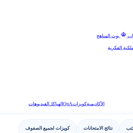
اب
بوت المناهج
لكية الفكرية
QnA
الأكاديمية
كويزات
الهياكل
الفيديوهات
كتب
نتائج الامتحانات
كويزات لجميع الصفوف