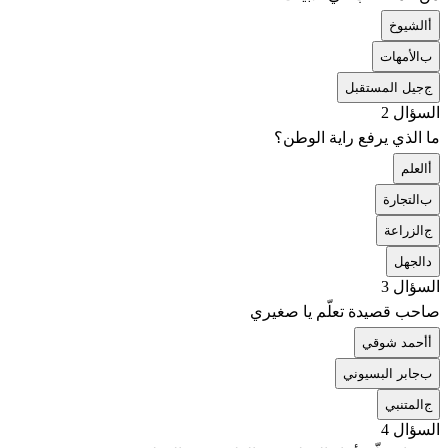
أ
الشيوخ
ب
الأمهات
ج
جيل المستقبل
السؤال 2
ما الذي يرفع راية الوطن؟
أ
العلم
ب
التجارة
ج
الزراعة
د
الجهل
السؤال 3
صاحب قصيدة تعلّم يا صغيري
أ
أحمد شوقي
ب
جابر البسيوني
ج
المتنبي
السؤال 4