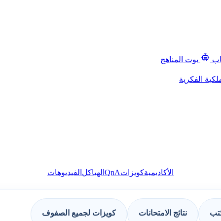
اب
بوت المناهج
لكية الفكرية
QnA
الأكاديمية
كويزات
الهياكل
الفيديوهات
كتب
نتائج الامتحانات
كويزات لجميع الصفوف