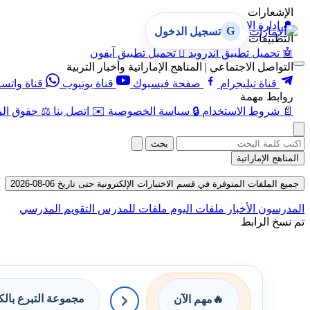
الإشعارات
🔔
إدارة الإشعارات
G
تسجيل الدخول
التطبيقات
🤖
تحميل تطبيق أندرويد

تحميل تطبيق آيفون
التواصل الاجتماعي | المناهج الإماراتية وأخبار التربية
قناة تيليجرام
صفحة فيسبوك
قناة يوتيوب
قناة واتس
روابط مهمة
📄
شروط الاستخدام
🔒
سياسة الخصوصية
✉️
اتصل بنا
⚖️
حقوق الم
بحث
المناهج الإماراتية
جميع الملفات المتوفرة في قسم الاختبارات الإلكترونية حتى تاريخ 06-08-2026
المدرسون
الأخبار
ملفات اليوم
ملفات للمدرس
التقويم المدرسي
تم نسخ الرابط
مجموعة التبرع بال
🔥
مهم الآن