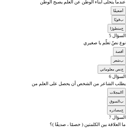
عندما يتخلّى أبناء الوطن عن العلم يصبح الوطن
أ
ضعيفًا
ب
قويًا
ج
متطورًا
السؤال 5
نوع نصّ تعلّم يا صغيري
أ
قصة
ب
شعر
ج
نص معلوماتي
السؤال 6
يطلب الشاعر من الشخص أن يحصل على العلم من
أ
المجلات
ب
السوق
ج
مصادره
السؤال 7
ما العلاقة بين الكلمتين ( خصمًا ، صديقًا )؟