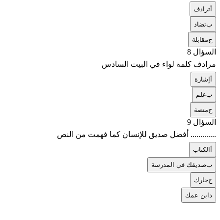
أ
ترادف
ب
تضاد
ج
مقابلة
السؤال 8
مرادف كلمة لواء في البيت السادس
أ
إشارة
ب
علم
ج
منصة
السؤال 9
............. أفضل صديق للإنسان كما فهمت من النص
أ
الكتاب
ب
صديقك في المدرسة
ج
جارك
د
ابن عمك