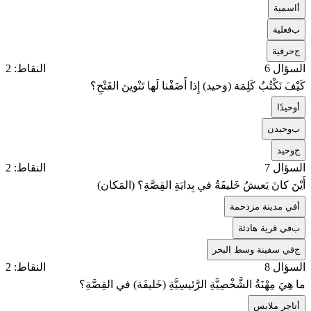
أ
اسمية
ب
فعلية
ج
حرفية
السؤال 6
النقاط: 2
كَيْفَ نَكْتُبُ كَلِمَة (وَحيد) إِذا أَضَفْنا لَها تَنْوينَ الفَتْحِ؟
أ
وحيدًا
ب
وحيدن
ج
وحيد
السؤال 7
النقاط: 2
أَيْنَ كانَ يَعيشُ خَليفَةُ في بِدايَةِ القِصَّةِ؟ (المَكان)
أ
في مدينة مزدحمة
ب
في قرية هادئة
ج
في سفينة وسط البحر
السؤال 8
النقاط: 2
ما هِيَ مِهْنَةُ الشَّخْصِيَّةِ الرَّئيسِيَّةِ (خَليفَة) في القِصَّةِ؟
أ
تاجر ملابس