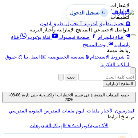
الإشعارات
🔔
إدارة الإشعارات
G
تسجيل الدخول
التطبيقات
🤖
تحميل تطبيق أندرويد

تحميل تطبيق آيفون
التواصل الاجتماعي | المناهج الإماراتية وأخبار التربية
قناة تيليجرام
صفحة فيسبوك
قناة يوتيوب
قناة
واتساب
بوت المناهج
روابط مهمة
📄
شروط الاستخدام
🔒
سياسة الخصوصية
✉️
اتصل بنا
⚖️
حقوق
الملكية الفكرية
بحث
المناهج الإماراتية
جميع الملفات المتوفرة في قسم الاختبارات الإلكترونية حتى تاريخ 06-08-
2026
المدرسون
الأخبار
ملفات اليوم
ملفات للمدرس
التقويم المدرسي
تم نسخ الرابط
QnA
الأكاديمية
كويزات
الهياكل
الفيديوهات