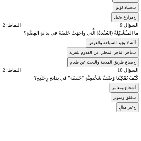
ب
صياد لؤلؤ
ج
مزارع نخيل
السؤال 9
النقاط: 2
ما المـُشْكِلَةُ (العُقْدَةُ) الَّتي واجَهَتْ خَليفَةَ في بِدايَةِ القِصَّةِ؟
أ
أنه لا يجيد السباحة والغوص
ب
تأخر التاجر المحلي عن القدوم للقرية
ج
ضياع طريق المدينة والبحث عن طعام
السؤال 10
النقاط: 2
كَيْفَ يُمْكِنُنا وَصْفُ شَخْصِيَّةِ "خَليفَة" في بِدايَةِ رِحْلَتِهِ؟
أ
شجاع ومغامر
ب
قلق ومتوتر
ج
غير مبالٍ