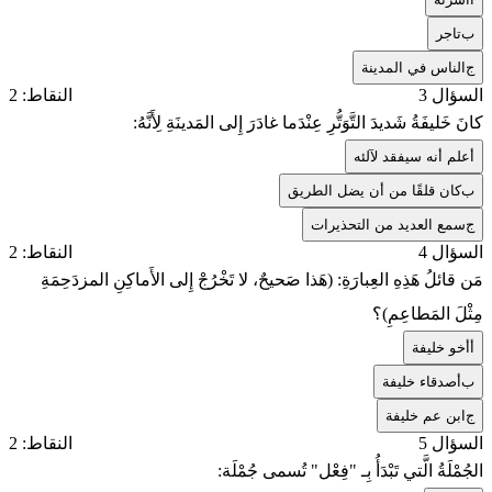
ب
تاجر
ج
الناس في المدينة
السؤال 3
النقاط: 2
كانَ خَليفَةُ شَديدَ التَّوَتُّرِ عِنْدَما غادَرَ إِلى المَدينَةِ لِأَنَّهُ:
أ
علم أنه سيفقد لآلئه
ب
كان قلقًا من أن يضل الطريق
ج
سمع العديد من التحذيرات
السؤال 4
النقاط: 2
مَن قائلُ هَذِهِ العِبارَةِ: (هَذا صَحيحٌ، لا تَخْرُجْ إِلى الأَماكِنِ المزدَحِمَةِ
مِثْلَ المَطاعِمِ)؟
أ
أخو خليفة
ب
أصدقاء خليفة
ج
ابن عم خليفة
السؤال 5
النقاط: 2
الجُمْلَةُ الَّتي تَبْدَأُ بِـ "فِعْل" تُسمى جُمْلَة: