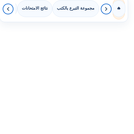
مجموعة التبرع بالكتب
نتائج الامتحانات
كويزات 
🔥