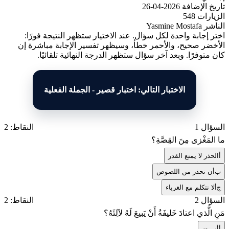
تاريخ الإضافة
2026-04-26
الزيارات
548
الناشر
Yasmine Mostafa
اختر إجابة واحدة لكل سؤال. عند الاختيار ستظهر النتيجة فورًا:
الأخضر صحيح، والأحمر خطأ، وسيظهر تفسير الإجابة مباشرة إن
كان متوفرًا. وبعد آخر سؤال ستظهر الدرجة النهائية تلقائيًا.
الاختبار التالي: اختبار قصير - الجملة الفعلية
السؤال 1
النقاط: 2
ما المَغْزى مِنَ القِصَّةِ؟
أ
الحذر لا يمنع القدر
ب
أن نحذر من اللصوص
ج
ألا نتكلم مع الغرباء
السؤال 2
النقاط: 2
مَنِ الَّذي اعتادَ خَليفَةُ أَنْ يَبيعَ لَهُ لآلِئَهُ؟
أ
أسرته