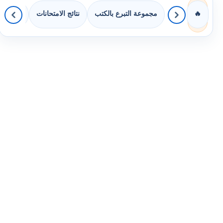
مجموعة التبرع بالكتب
نتائج الامتحانات
كويزات 
🔥