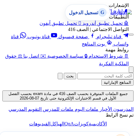
الإشعارات
🔔
إدارة الإشعارات
G
تسجيل الدخول
التطبيقات
🤖
تحميل تطبيق أندرويد

تحميل تطبيق آيفون
التواصل الاجتماعي | الصف 416
قناة تيليجرام
صفحة فيسبوك
قناة يوتيوب
قناة
واتساب
بوت المناهج
روابط مهمة
📄
شروط الاستخدام
🔒
سياسة الخصوصية
✉️
اتصل بنا
⚖️
حقوق
الملكية الفكرية
بحث
المناهج الإماراتية
جميع الملفات المتوفرة بحسب الصف 416 في مادة exam بحسب الفصل
الأول في قسم الاختبارات الإلكترونية حتى تاريخ 07-08-2026
المدرسون
الأخبار
ملفات اليوم
ملفات للمدرس
التقويم المدرسي
تم نسخ الرابط
QnA
الأكاديمية
كويزات
الهياكل
الفيديوهات