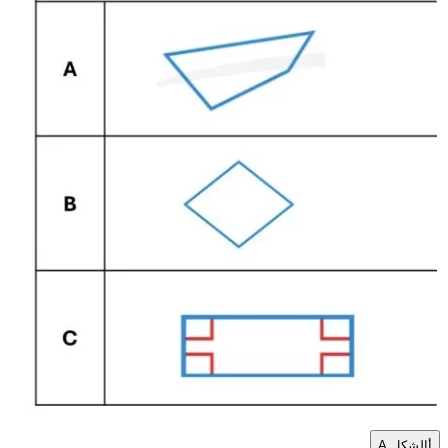
أ
الشكل A