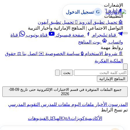
الإشعارات
🔔
إدارة الإشعارات
G
تسجيل الدخول
التطبيقات
🤖
تحميل تطبيق أندرويد

تحميل تطبيق آيفون
التواصل الاجتماعي | المناهج الإماراتية وأخبار التربية
قناة تيليجرام
صفحة فيسبوك
قناة يوتيوب
قناة
واتساب
بوت المناهج
روابط مهمة
📄
شروط الاستخدام
🔒
سياسة الخصوصية
✉️
اتصل بنا
⚖️
حقوق
الملكية الفكرية
بحث
المناهج الإماراتية
جميع الملفات المتوفرة في قسم الاختبارات الإلكترونية حتى تاريخ 09-08-
2026
المدرسون
الأخبار
ملفات اليوم
ملفات للمدرس
التقويم المدرسي
تم نسخ الرابط
QnA
الأكاديمية
كويزات
الهياكل
الفيديوهات