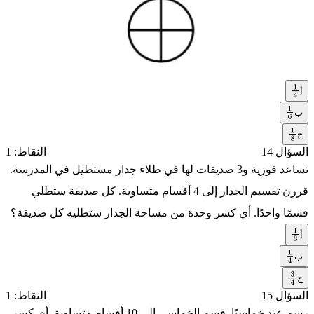
أ
1
4
ب
1
ج
6
1
السؤال 14
النقاط: 1
8
تساعد فوزية و3 صديقات لها في طلاء جدار مستطيل في المدرسة.
قررن تقسيم الجدار إلى 4 أقسام متساوية. كل صديقة ستطلي
قسمًا واحدًا. أي كسر وحدة من مساحة الجدار ستطليه كل صديقة؟
أ
1
3
ب
1
ج
4
3
السؤال 15
النقاط: 1
4
رسم عبد خماسيًا. قسم الخماسي إلى 10 أقسام متساوية. أي كسر