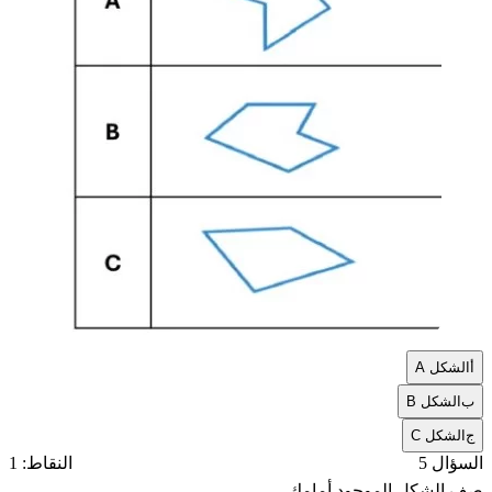
أ
الشكل A
ب
الشكل B
ج
الشكل C
السؤال 5
النقاط: 1
صف الشكل الموجود أمامك.