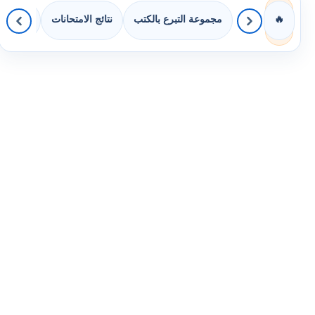
مجموعة التبرع بالكتب
نتائج الامتحانات
كويزات 
🔥