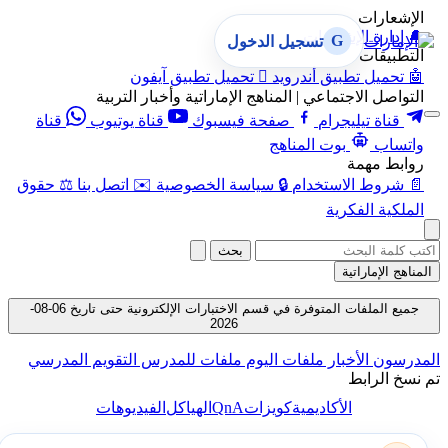
الإشعارات
🔔
إدارة الإشعارات
G
تسجيل الدخول
التطبيقات
🤖
تحميل تطبيق أندرويد

تحميل تطبيق آيفون
التواصل الاجتماعي | المناهج الإماراتية وأخبار التربية
قناة تيليجرام
صفحة فيسبوك
قناة يوتيوب
قناة
واتساب
بوت المناهج
روابط مهمة
📄
شروط الاستخدام
🔒
سياسة الخصوصية
✉️
اتصل بنا
⚖️
حقوق
الملكية الفكرية
بحث
المناهج الإماراتية
جميع الملفات المتوفرة في قسم الاختبارات الإلكترونية حتى تاريخ 06-08-
2026
المدرسون
الأخبار
ملفات اليوم
ملفات للمدرس
التقويم المدرسي
تم نسخ الرابط
QnA
الأكاديمية
كويزات
الهياكل
الفيديوهات