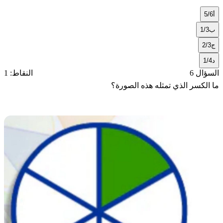
أ
5/6
ب
1/3
ج
2/3
د
1/4
السؤال 6
النقاط: 1
ما الكسر الذي تمثله هذه الصورة؟