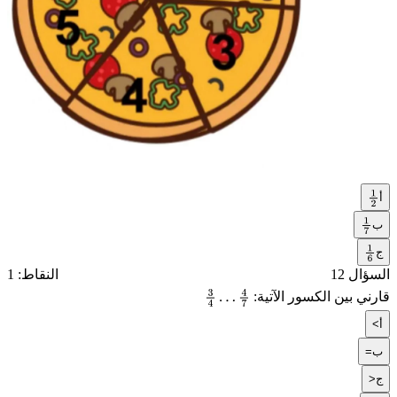
أ
1
2
ب
1
ج
7
1
السؤال 12
النقاط: 1
6
قارني بين الكسور الآتية:
3
4
…
4
7
أ
<
ب
=
ج
>