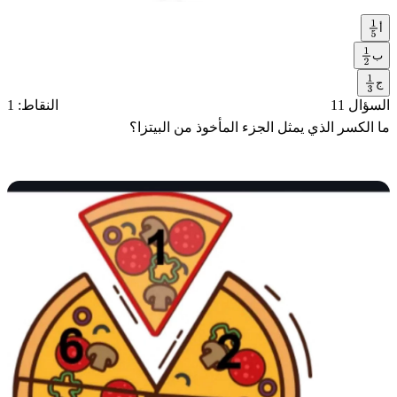
أ
1
5
ب
1
ج
2
1
السؤال 11
النقاط: 1
3
ما الكسر الذي يمثل الجزء المأخوذ من البيتزا؟