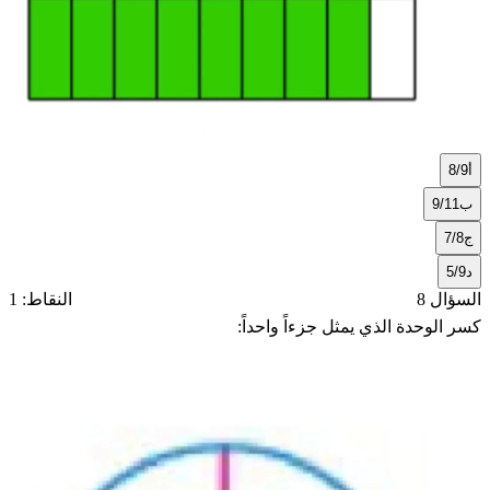
أ
8/9
ب
9/11
ج
7/8
د
5/9
السؤال 8
النقاط: 1
كسر الوحدة الذي يمثل جزءاً واحداً: