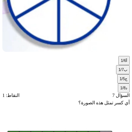
أ
1/6
ب
1/7
ج
1/5
د
1/8
السؤال 7
النقاط: 1
أي كسر تمثل هذه الصورة؟