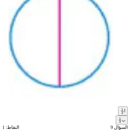
أ
1
2
ب
1
السؤال 9
النقاط: 1
3