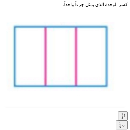
كسر الوحدة الذي يمثل جزءاً واحداً:
أ
1
3
ب
1