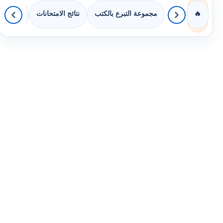
مجموعة التبرع بالكتب
نتائج الامتحانات
كويزات 
🔥