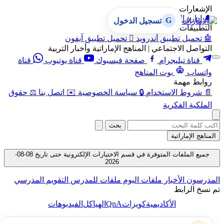
الإشعارات
🔔
إدارة الإشعارات
G
تسجيل الدخول
التطبيقات
🤖
تحميل تطبيق أندرويد

تحميل تطبيق آيفون
التواصل الاجتماعي | المناهج الإماراتية وأخبار التربية
قناة تيليجرام
صفحة فيسبوك
قناة يوتيوب
قناة
واتساب
بوت المناهج
روابط مهمة
📄
شروط الاستخدام
🔒
سياسة الخصوصية
✉️
اتصل بنا
⚖️
حقوق
الملكية الفكرية
بحث
المناهج الإماراتية
جميع الملفات المتوفرة في قسم الاختبارات الإلكترونية حتى تاريخ 08-08-
2026
المدرسون
الأخبار
ملفات اليوم
ملفات للمدرس
التقويم المدرسي
تم نسخ الرابط
QnA
الأكاديمية
كويزات
الهياكل
الفيديوهات