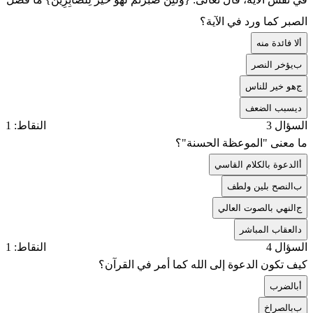
الصبر كما ورد في الآية؟
أ
لا فائدة منه
ب
يؤخر النصر
ج
هو خير للناس
د
يسبب الضعف
السؤال 3
النقاط: 1
ما معنى "الموعظة الحسنة"؟
أ
الدعوة بالكلام القاسي
ب
النصح بلين ولطف
ج
النهي بالصوت العالي
د
العقاب المباشر
السؤال 4
النقاط: 1
كيف تكون الدعوة إلى الله كما أمر في القرآن؟
أ
بالضرب
ب
بالصراخ