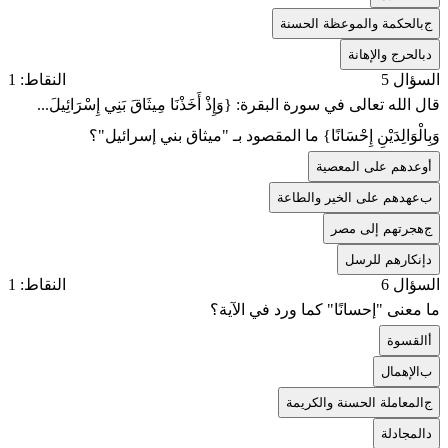
ج
بالحكمة والموعظة الحسنة
د
بالحرج والإهانة
السؤال 5
النقاط: 1
قال الله تعالى في سورة البقرة: {وَإِذْ أَخَذْنَا مِيثَاقَ بَنِي إِسْرَائِيلَ...
وَبِالْوَالِدَيْنِ إِحْسَانًا} ما المقصود بـ "ميثاق بني إسرائيل"؟
أ
وعدهم على المعصية
ب
عهدهم على الخير والطاعة
ج
هجرتهم إلى مصر
د
إنكارهم للرسل
السؤال 6
النقاط: 1
ما معنى "إحسانًا" كما ورد في الآية؟
أ
القسوة
ب
الإهمال
ج
المعاملة الحسنة والكريمة
د
المجادلة