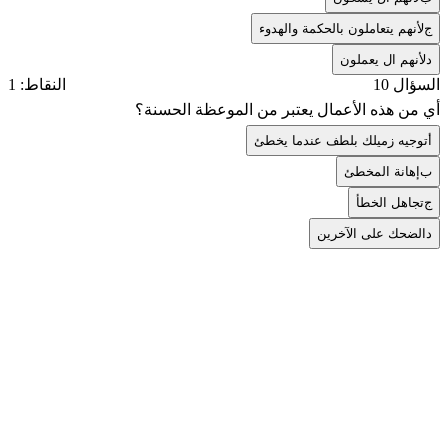
ج
لأنهم يتعاملون بالحكمة والهدوء
د
لأنهم ال يعملون
السؤال 10
النقاط: 1
أي من هذه الأعمال يعتبر من الموعظة الحسنة؟
أ
توجيه زميلك بلطف عندما يخطئ
ب
إهانة المخطئ
ج
تجاهل الخطأ
د
الضحك على الآخرين