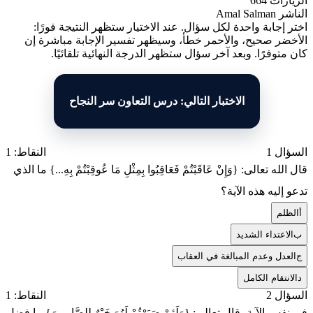
الزيارات
664
الناشر
Amal Salman
اختر إجابة واحدة لكل سؤال. عند الاختيار ستظهر النتيجة فورًا:
الأخضر صحيح، والأحمر خطأ، وسيظهر تفسير الإجابة مباشرة إن
كان متوفرًا. وبعد آخر سؤال ستظهر الدرجة النهائية تلقائيًا.
الاختبار التالي: درس التعاون سر النجاح
السؤال 1
النقاط: 1
قال الله تعالى: {وَإِنْ عَاقَبْتُمْ فَعَاقِبُوا بِمِثْلِ مَا عُوقِبْتُمْ بِهِ...} ما الذي
تدعو إليه هذه الآية؟
أ
الظلم
ب
الاعتداء الشديد
ج
العدل وعدم المبالغة في العقاب
د
الانتقام الكامل
السؤال 2
النقاط: 1
في نفس الآية، قال تعالى: {وَلَئِنْ صَبَرْتُمْ لَهُوَ خَيْرٌ لِلصَّابِرِينَ} ما فضل