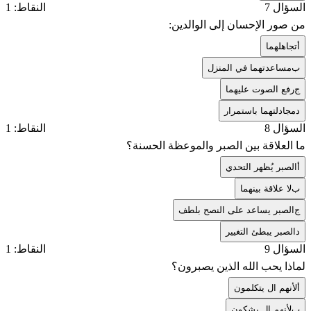
السؤال 7
النقاط: 1
من صور الإحسان إلى الوالدين:
أ
تجاهلهما
ب
مساعدتهما في المنزل
ج
رفع الصوت عليهما
د
مجادلتهما باستمرار
السؤال 8
النقاط: 1
ما العلاقة بين الصبر والموعظة الحسنة؟
أ
الصبر يُظهر التحدي
ب
لا علاقة بينهما
ج
الصبر يساعد على النصح بلطف
د
الصبر يبطئ التغيير
السؤال 9
النقاط: 1
لماذا يحب الله الذين يصبرون؟
أ
لأنهم ال يتكلمون
ب
لأنهم ال يشكون