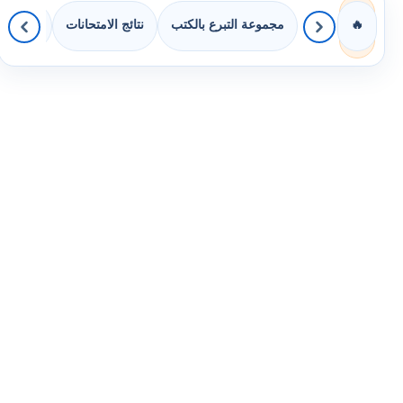
مجموعة التبرع بالكتب
نتائج الامتحانات
كويزات 
🔥