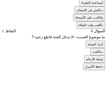
أ
مساعدة الفقراء
ب
الغش في الامتحان
ج
الكذب على الأصدقاء
د
اللعب وقت الصلاة
السؤال 6
النقاط: 1
ما موضوع الحديث: «لا يدخل الجنة قاطع رحم»؟
أ
ترك الصيام
ب
الكذب
ج
صلة الأرحام
د
حفظ الأسرار