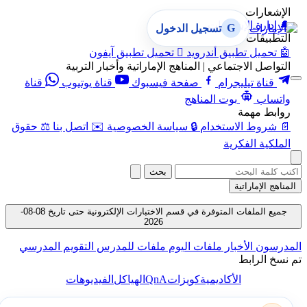
الإشعارات
🔔
إدارة الإشعارات
G
تسجيل الدخول
التطبيقات
🤖
تحميل تطبيق أندرويد

تحميل تطبيق آيفون
التواصل الاجتماعي | المناهج الإماراتية وأخبار التربية
قناة تيليجرام
صفحة فيسبوك
قناة يوتيوب
قناة
واتساب
بوت المناهج
روابط مهمة
📄
شروط الاستخدام
🔒
سياسة الخصوصية
✉️
اتصل بنا
⚖️
حقوق
الملكية الفكرية
بحث
المناهج الإماراتية
جميع الملفات المتوفرة في قسم الاختبارات الإلكترونية حتى تاريخ 08-08-
2026
المدرسون
الأخبار
ملفات اليوم
ملفات للمدرس
التقويم المدرسي
تم نسخ الرابط
QnA
الأكاديمية
كويزات
الهياكل
الفيديوهات