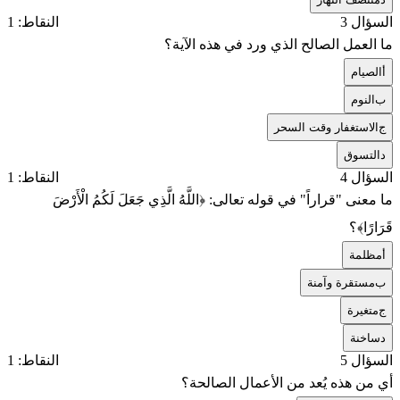
السؤال 3
النقاط: 1
ما العمل الصالح الذي ورد في هذه الآية؟
أ
الصيام
ب
النوم
ج
الاستغفار وقت السحر
د
التسوق
السؤال 4
النقاط: 1
ما معنى "قراراً" في قوله تعالى: ﴿اللَّهُ الَّذِي جَعَلَ لَكُمُ الْأَرْضَ
قَرَارًا﴾؟
أ
مظلمة
ب
مستقرة وآمنة
ج
متغيرة
د
ساخنة
السؤال 5
النقاط: 1
أي من هذه يُعد من الأعمال الصالحة؟