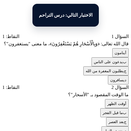
الاختبار التالي: درس التراحم
السؤال 1
النقاط: 1
قال الله تعالى: ﴿وَبِالْأَسْحَارِ هُمْ يَسْتَغْفِرُونَ﴾، ما معنى "يستغفرون"؟
أ
ينامون
ب
يدعون على الناس
ج
يطلبون المغفرة من الله
د
يسافرون
السؤال 2
النقاط: 1
ما الوقت المقصود بـ "الأسحار"؟
أ
وقت الظهر
ب
ما قبل الفجر
ج
بعد العصر
د
منتصف النهار