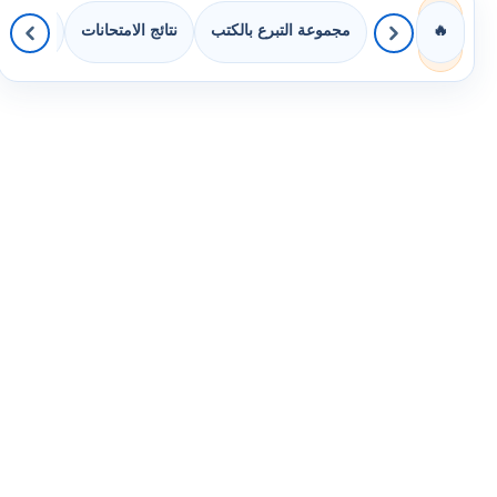
مجموعة التبرع بالكتب
نتائج الامتحانات
كويزات 
🔥