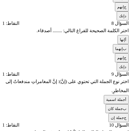
ج
إنهم
د
إنك
السؤال 8
النقاط: 1
اختر الكلمة الصحيحة للفراغ التالي: ........ أصدقاء.
أ
إنها
ب
إنهما
ج
إنهم
د
إنك
السؤال 9
النقاط: 1
اختر نوع الجملة التي تحتوي على (إنَّ): إنَّ المغامراتِ مندفعاتٌ إلى
المخاطرِ.
أ
جملة اسمية
ب
جملة كان
ج
جملة إن
السؤال 10
النقاط: 1