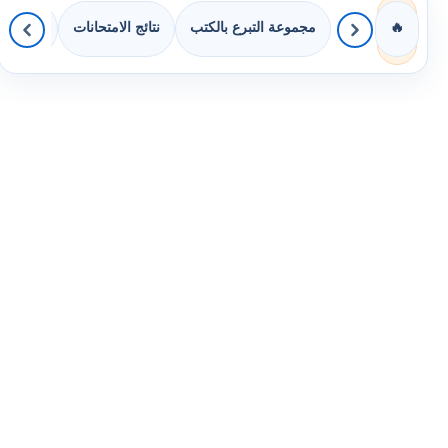
مجموعة التبرع بالكتب
نتائج الامتحانات
كويزات 
🔥