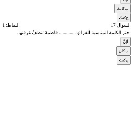
ب
كانتْ
ج
كنتُ
السؤال 17
النقاط: 1
اختر الكلمة المناسبة للفراغ: .............. فاطمةَ تنظفُ غرفتها.
أ
إنَّ
ب
كانَ
ج
كنتُ