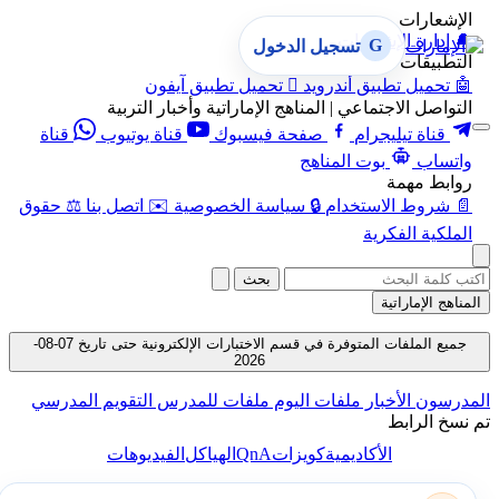
الإشعارات
🔔
إدارة الإشعارات
G
تسجيل الدخول
التطبيقات
🤖
تحميل تطبيق أندرويد

تحميل تطبيق آيفون
التواصل الاجتماعي | المناهج الإماراتية وأخبار التربية
قناة تيليجرام
صفحة فيسبوك
قناة يوتيوب
قناة
واتساب
بوت المناهج
روابط مهمة
📄
شروط الاستخدام
🔒
سياسة الخصوصية
✉️
اتصل بنا
⚖️
حقوق
الملكية الفكرية
بحث
المناهج الإماراتية
جميع الملفات المتوفرة في قسم الاختبارات الإلكترونية حتى تاريخ 07-08-
2026
المدرسون
الأخبار
ملفات اليوم
ملفات للمدرس
التقويم المدرسي
تم نسخ الرابط
QnA
الأكاديمية
كويزات
الهياكل
الفيديوهات