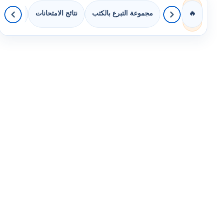
مجموعة التبرع بالكتب
نتائج الامتحانات
كويزات 
🔥