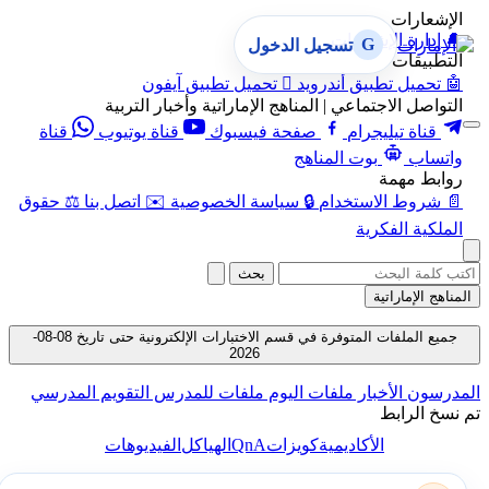
الإشعارات
🔔
إدارة الإشعارات
G
تسجيل الدخول
التطبيقات
🤖
تحميل تطبيق أندرويد

تحميل تطبيق آيفون
التواصل الاجتماعي | المناهج الإماراتية وأخبار التربية
قناة تيليجرام
صفحة فيسبوك
قناة يوتيوب
قناة
واتساب
بوت المناهج
روابط مهمة
📄
شروط الاستخدام
🔒
سياسة الخصوصية
✉️
اتصل بنا
⚖️
حقوق
الملكية الفكرية
بحث
المناهج الإماراتية
جميع الملفات المتوفرة في قسم الاختبارات الإلكترونية حتى تاريخ 08-08-
2026
المدرسون
الأخبار
ملفات اليوم
ملفات للمدرس
التقويم المدرسي
تم نسخ الرابط
QnA
الأكاديمية
كويزات
الهياكل
الفيديوهات