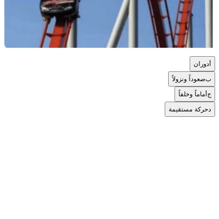
أ
دوران
ب
صعوداً ونزولاً
ج
أماماً وخلفاً
د
حركة مستقيمة