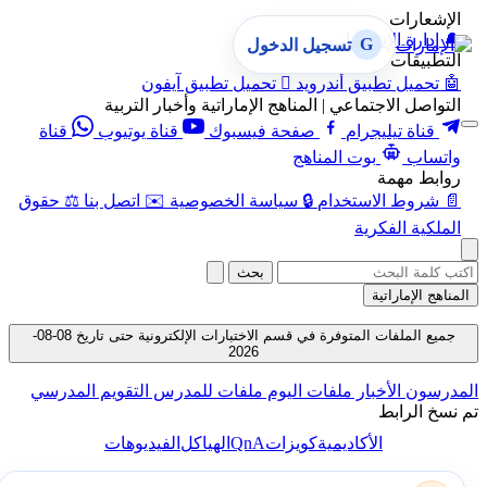
الإشعارات
🔔
إدارة الإشعارات
G
تسجيل الدخول
التطبيقات
🤖
تحميل تطبيق أندرويد

تحميل تطبيق آيفون
التواصل الاجتماعي | المناهج الإماراتية وأخبار التربية
قناة تيليجرام
صفحة فيسبوك
قناة يوتيوب
قناة
واتساب
بوت المناهج
روابط مهمة
📄
شروط الاستخدام
🔒
سياسة الخصوصية
✉️
اتصل بنا
⚖️
حقوق
الملكية الفكرية
بحث
المناهج الإماراتية
جميع الملفات المتوفرة في قسم الاختبارات الإلكترونية حتى تاريخ 08-08-
2026
المدرسون
الأخبار
ملفات اليوم
ملفات للمدرس
التقويم المدرسي
تم نسخ الرابط
QnA
الأكاديمية
كويزات
الهياكل
الفيديوهات