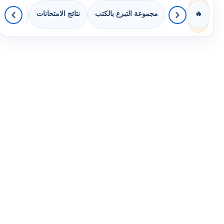
مجموعة التبرع بالكتب
نتائج الامتحانات
كويزات 
🔥